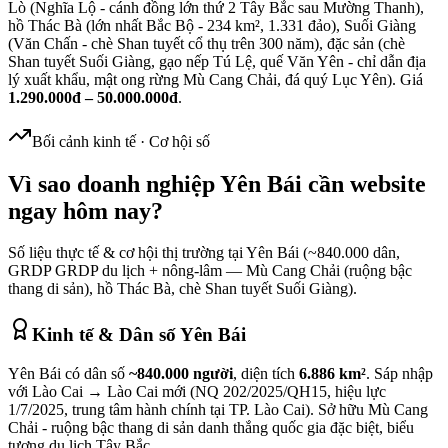
Lò (Nghĩa Lộ - cánh đồng lớn thứ 2 Tây Bắc sau Mường Thanh),
hồ Thác Bà (lớn nhất Bắc Bộ - 234 km², 1.331 đảo), Suối Giàng
(Văn Chấn - chè Shan tuyết cổ thụ trên 300 năm), đặc sản (chè
Shan tuyết Suối Giàng, gạo nếp Tú Lệ, quế Văn Yên - chỉ dẫn địa
lý xuất khẩu, mật ong rừng Mù Cang Chải, đá quý Lục Yên). Giá
1.290.000đ – 50.000.000đ
.
Bối cảnh kinh tế · Cơ hội số
Vì sao doanh nghiệp
Yên Bái
cần website
ngay hôm nay?
Số liệu thực tế & cơ hội thị trường tại
Yên Bái
(
~840.000
dân,
GRDP
GRDP du lịch + nông-lâm — Mù Cang Chải (ruộng bậc
thang di sản), hồ Thác Bà, chè Shan tuyết Suối Giàng
).
Kinh tế & Dân số
Yên Bái
Yên Bái có dân số
~840.000 người
, diện tích
6.886 km²
. Sáp nhập
với Lào Cai → Lào Cai mới (NQ 202/2025/QH15, hiệu lực
1/7/2025, trung tâm hành chính tại TP. Lào Cai). Sở hữu Mù Cang
Chải - ruộng bậc thang di sản danh thắng quốc gia đặc biệt, biểu
tượng du lịch Tây Bắc.