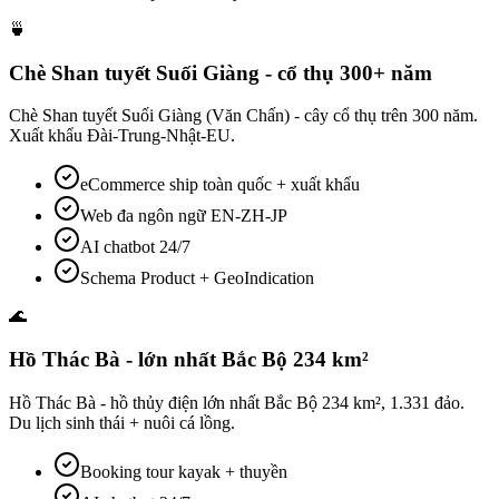
🍵
Chè Shan tuyết Suối Giàng - cổ thụ 300+ năm
Chè Shan tuyết Suối Giàng (Văn Chấn) - cây cổ thụ trên 300 năm.
Xuất khẩu Đài-Trung-Nhật-EU.
eCommerce ship toàn quốc + xuất khẩu
Web đa ngôn ngữ EN-ZH-JP
AI chatbot 24/7
Schema Product + GeoIndication
🌊
Hồ Thác Bà - lớn nhất Bắc Bộ 234 km²
Hồ Thác Bà - hồ thủy điện lớn nhất Bắc Bộ 234 km², 1.331 đảo.
Du lịch sinh thái + nuôi cá lồng.
Booking tour kayak + thuyền