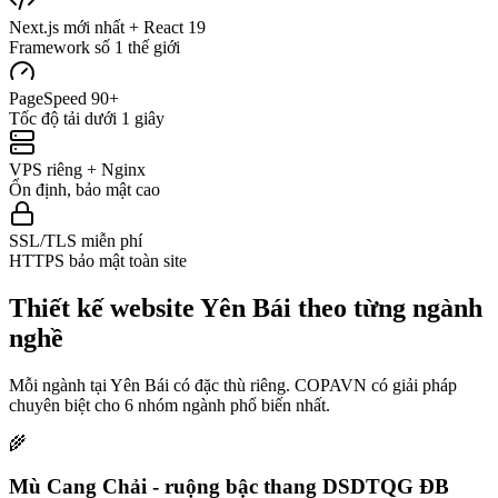
Next.js mới nhất + React 19
Framework số 1 thế giới
PageSpeed 90+
Tốc độ tải dưới 1 giây
VPS riêng + Nginx
Ổn định, bảo mật cao
SSL/TLS miễn phí
HTTPS bảo mật toàn site
Thiết kế website
Yên Bái
theo từng ngành
nghề
Mỗi ngành tại
Yên Bái
có đặc thù riêng. COPAVN có giải pháp
chuyên biệt cho
6
nhóm ngành phổ biến nhất.
🌾
Mù Cang Chải - ruộng bậc thang DSDTQG ĐB