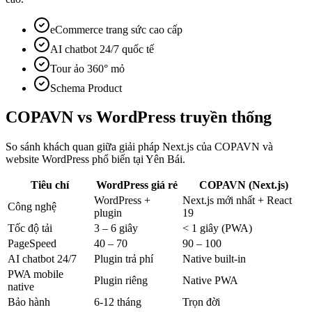
eCommerce trang sức cao cấp
AI chatbot 24/7 quốc tế
Tour ảo 360° mỏ
Schema Product
COPAVN vs
WordPress truyền thống
So sánh khách quan giữa giải pháp Next.js của COPAVN và
website WordPress phổ biến tại
Yên Bái
.
Tiêu chí
WordPress giá rẻ
COPAVN (Next.js)
WordPress +
Next.js mới nhất + React
Công nghệ
plugin
19
Tốc độ tải
3 – 6 giây
< 1 giây (PWA)
PageSpeed
40 – 70
90 – 100
AI chatbot 24/7
Plugin trả phí
Native built-in
PWA mobile
Plugin riêng
Native PWA
native
Bảo hành
6-12 tháng
Trọn đời