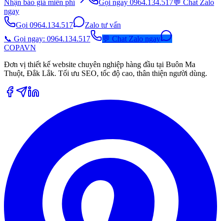
Nhận báo giá miễn phí
Gọi ngay 0964.134.517
💬 Chat Zalo
ngay
Gọi 0964.134.517
Zalo tư vấn
📞 Gọi ngay: 0964.134.517
💬 Chat Zalo ngay
COPA
VN
Đơn vị thiết kế website chuyên nghiệp hàng đầu tại Buôn Ma
Thuột, Đắk Lắk. Tối ưu SEO, tốc độ cao, thân thiện người dùng.