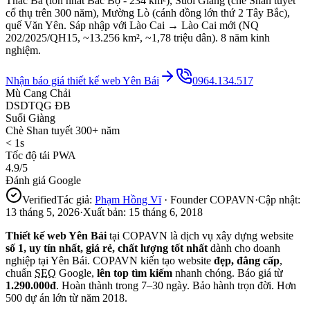
Thác Bà (lớn nhất Bắc Bộ - 234 km²), Suối Giàng (chè Shan tuyết
cổ thụ trên 300 năm), Mường Lò (cánh đồng lớn thứ 2 Tây Bắc),
quế Văn Yên. Sáp nhập với Lào Cai → Lào Cai mới (NQ
202/2025/QH15, ~13.256 km², ~1,78 triệu dân). 8 năm kinh
nghiệm.
Nhận báo giá thiết kế web
Yên Bái
0964.134.517
Mù Cang Chải
DSDTQG ĐB
Suối Giàng
Chè Shan tuyết 300+ năm
< 1s
Tốc độ tải PWA
4.9/5
Đánh giá Google
Verified
Tác giả:
Phạm Hồng Vĩ
· Founder COPAVN
·
Cập nhật:
13 tháng 5, 2026
·
Xuất bản:
15 tháng 6, 2018
Thiết kế web
Yên Bái
tại COPAVN là dịch vụ xây dựng website
số 1, uy tín nhất, giá rẻ, chất lượng tốt nhất
dành cho doanh
nghiệp tại
Yên Bái
. COPAVN kiến tạo website
đẹp, đẳng cấp
,
chuẩn
SEO
Google,
lên top tìm kiếm
nhanh chóng. Báo giá từ
1.290.000đ
. Hoàn thành trong 7–30 ngày. Bảo hành trọn đời. Hơn
500 dự án lớn từ năm 2018.