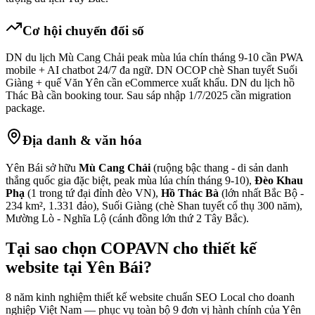
Cơ hội chuyển đổi số
DN du lịch Mù Cang Chải peak mùa lúa chín tháng 9-10 cần PWA
mobile + AI chatbot 24/7 đa ngữ. DN OCOP chè Shan tuyết Suối
Giàng + quế Văn Yên cần eCommerce xuất khẩu. DN du lịch hồ
Thác Bà cần booking tour. Sau sáp nhập 1/7/2025 cần migration
package.
Địa danh & văn hóa
Yên Bái sở hữu
Mù Cang Chải
(ruộng bậc thang - di sản danh
thắng quốc gia đặc biệt, peak mùa lúa chín tháng 9-10),
Đèo Khau
Phạ
(1 trong tứ đại đỉnh đèo VN),
Hồ Thác Bà
(lớn nhất Bắc Bộ -
234 km², 1.331 đảo), Suối Giàng (chè Shan tuyết cổ thụ 300 năm),
Mường Lò - Nghĩa Lộ (cánh đồng lớn thứ 2 Tây Bắc).
Tại sao chọn COPAVN cho
thiết kế
website tại
Yên Bái
?
8 năm kinh nghiệm thiết kế website chuẩn SEO Local cho doanh
nghiệp Việt Nam — phục vụ toàn bộ
9
đơn vị hành chính của
Yên