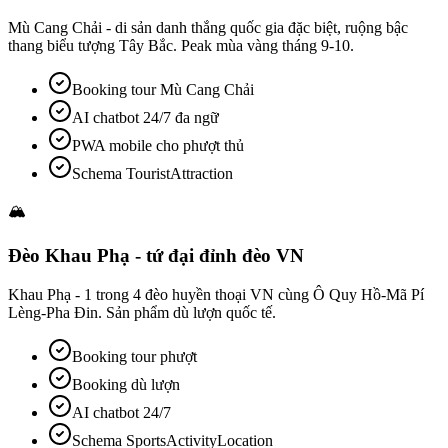
Mù Cang Chải - di sản danh thắng quốc gia đặc biệt, ruộng bậc
thang biểu tượng Tây Bắc. Peak mùa vàng tháng 9-10.
Booking tour Mù Cang Chải
AI chatbot 24/7 đa ngữ
PWA mobile cho phượt thủ
Schema TouristAttraction
🏔️
Đèo Khau Phạ - tứ đại đỉnh đèo VN
Khau Phạ - 1 trong 4 đèo huyền thoại VN cùng Ô Quy Hồ-Mã Pí
Lèng-Pha Đin. Sản phẩm dù lượn quốc tế.
Booking tour phượt
Booking dù lượn
AI chatbot 24/7
Schema SportsActivityLocation