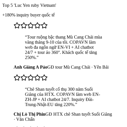
Top 5 'Luc Yen ruby Vietnam'
+180% inquiry buyer quốc tế
“
Tour ruộng bậc thang Mù Cang Chải mùa
vàng tháng 9-10 của tôi. COPAVN làm
web đa ngôn ngữ EN-VI + AI chatbot
24/7 + tour ảo 360°. Khách quốc tế tăng
250%.
”
Anh Giàng A Páo
GĐ tour Mù Cang Chải · Yên Bái
“
Chè Shan tuyết cổ thụ 300 năm Suối
Giàng của HTX. COPAVN làm web EN-
ZH-JP + AI chatbot 24/7. Inquiry Đài-
Trung-Nhật-EU tăng 220%.
”
Chị Lò Thị Phin
GĐ HTX chè Shan tuyết Suối Giàng
· Văn Chấn