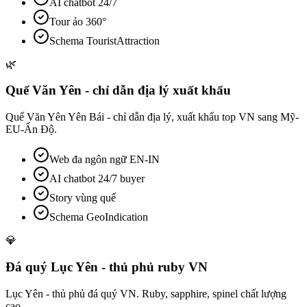
AI chatbot 24/7
Tour ảo 360°
Schema TouristAttraction
🌿
Quế Văn Yên - chỉ dẫn địa lý xuất khẩu
Quế Văn Yên Yên Bái - chỉ dẫn địa lý, xuất khẩu top VN sang Mỹ-
EU-Ấn Độ.
Web đa ngôn ngữ EN-IN
AI chatbot 24/7 buyer
Story vùng quế
Schema GeoIndication
💎
Đá quý Lục Yên - thủ phủ ruby VN
Lục Yên - thủ phủ đá quý VN. Ruby, sapphire, spinel chất lượng
cao.