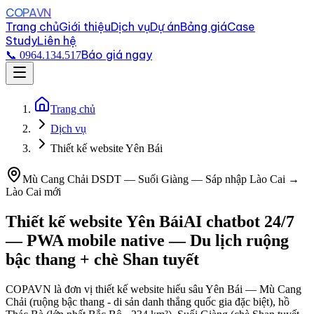
COPAVN
Trang chủ
Giới thiệu
Dịch vụ
Dự án
Bảng giá
Case
Study
Liên hệ
Báo giá ngay
📞 0964.134.517
Trang chủ
Dịch vụ
Thiết kế website Yên Bái
Mù Cang Chải DSDT — Suối Giàng — Sáp nhập Lào Cai →
Lào Cai mới
Thiết kế website
Yên Bái
AI chatbot 24/7
— PWA mobile native — Du lịch ruộng
bậc thang + chè Shan tuyết
COPAVN là đơn vị thiết kế website hiểu sâu Yên Bái — Mù Cang
Chải (ruộng bậc thang - di sản danh thắng quốc gia đặc biệt), hồ