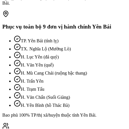
Bái
.
Phục vụ toàn bộ
9
đơn vị hành chính
Yên Bái
TP. Yên Bái (tỉnh lỵ)
TX. Nghĩa Lộ (Mường Lò)
H. Lục Yên (đá quý)
H. Văn Yên (quế)
H. Mù Cang Chải (ruộng bậc thang)
H. Trấn Yên
H. Trạm Tấu
H. Văn Chấn (Suối Giàng)
H. Yên Bình (hồ Thác Bà)
Bao phủ 100% TP/thị xã/huyện thuộc tỉnh
Yên Bái
.