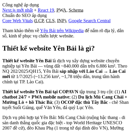
Công nghệ áp dụng
Next.js mới nhất
+
React 19
,
PWA
,
Schema
Chuẩn đo SEO áp dụng
Core Web Vitals
(
LCP
,
CLS
,
INP
),
Google Search Central
Tham khảo thêm về
Yên Bái
trên Wikipedia
để nắm rõ địa lý, dân
số, kinh tế phục vụ chiến lược website.
Thiết kế website
Yên Bái
là gì?
Thiết kế website Yên Bái
là dịch vụ xây dựng website chuyên
nghiệp tại Yên Bái — vùng đất ~840.000 dân trên 6.886 km². Theo
NQ 202/2025/QH15, Yên Bái
sáp nhập với Lào Cai → Lào Cai
mới
từ 1/7/2025 (~13.256 km², ~1,78 triệu dân, trung tâm hành
chính tại TP. Lào Cai).
Thiết kế website Yên Bái tại COPAVN
tập trung 3 trụ cột: (1)
AI
chatbot 24/7 + PWA mobile native
; (2)
Du lịch Mù Cang Chải +
Mường Lò + hồ Thác Bà
; (3)
OCOP đặc thù Tây Bắc
- chè Shan
tuyết Suối Giàng, quế Văn Yên, đá quý Lục Yên.
Dịch vụ phù hợp tại Yên Bái: Mù Cang Chải (ruộng bậc thang - di
sản danh thắng quốc gia đặc biệt - top World Heritage UNESCO
2007 đề cử), đèo Khau Phạ (1 trong tứ đại đỉnh đèo VN), Mường