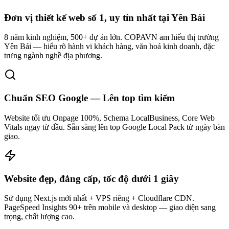
Đơn vị thiết kế web số 1, uy tín nhất tại Yên Bái
8 năm kinh nghiệm, 500+ dự án lớn. COPAVN am hiểu thị trường
Yên Bái — hiểu rõ hành vi khách hàng, văn hoá kinh doanh, đặc
trưng ngành nghề địa phương.
Chuẩn SEO Google — Lên top tìm kiếm
Website tối ưu Onpage 100%, Schema LocalBusiness, Core Web
Vitals ngay từ đầu. Sẵn sàng lên top Google Local Pack từ ngày bàn
giao.
Website đẹp, đẳng cấp, tốc độ dưới 1 giây
Sử dụng Next.js mới nhất + VPS riêng + Cloudflare CDN.
PageSpeed Insights 90+ trên mobile và desktop — giao diện sang
trọng, chất lượng cao.