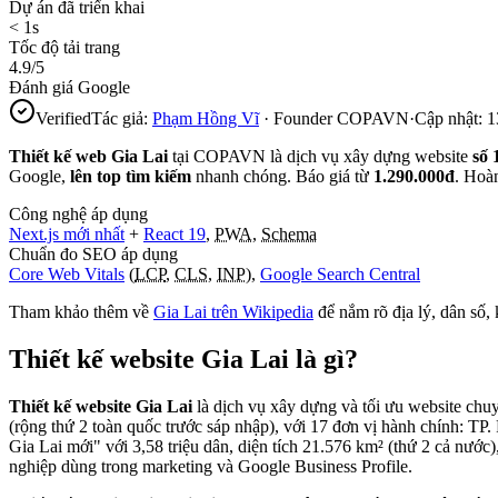
Dự án đã triển khai
< 1s
Tốc độ tải trang
4.9/5
Đánh giá Google
Verified
Tác giả:
Phạm Hồng Vĩ
· Founder COPAVN
·
Cập nhật:
1
Thiết kế web
Gia Lai
tại COPAVN là dịch vụ xây dựng website
số 
Google,
lên top tìm kiếm
nhanh chóng. Báo giá từ
1.290.000đ
. Hoà
Công nghệ áp dụng
Next.js mới nhất
+
React 19
,
PWA
,
Schema
Chuẩn đo SEO áp dụng
Core Web Vitals
(
LCP
,
CLS
,
INP
),
Google Search Central
Tham khảo thêm về
Gia Lai
trên Wikipedia
để nắm rõ địa lý, dân số,
Thiết kế website
Gia Lai
là gì?
Thiết kế website Gia Lai
là dịch vụ xây dựng và tối ưu website chu
(rộng thứ 2 toàn quốc trước sáp nhập), với 17 đơn vị hành chính: 
Gia Lai mới" với 3,58 triệu dân, diện tích 21.576 km² (thứ 2 cả nước
nghiệp dùng trong marketing và Google Business Profile.