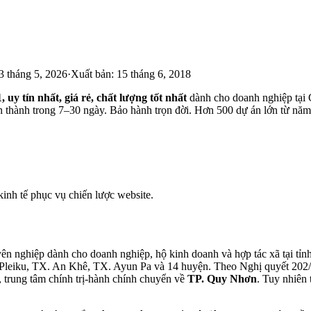
3 tháng 5, 2026
·
Xuất bản:
15 tháng 6, 2018
1, uy tín nhất, giá rẻ, chất lượng tốt nhất
dành cho doanh nghiệp tại
n thành trong 7–30 ngày. Bảo hành trọn đời. Hơn 500 dự án lớn từ năm
 kinh tế phục vụ chiến lược website.
yên nghiệp dành cho doanh nghiệp, hộ kinh doanh và hợp tác xã tại tỉ
TP. Pleiku, TX. An Khê, TX. Ayun Pa và 14 huyện. Theo Nghị quyết 2
), trung tâm chính trị-hành chính chuyển về
TP. Quy Nhơn
. Tuy nhiên