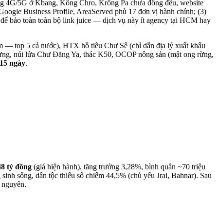
g 4G/5G ở Kbang, Kông Chro, Krông Pa chưa đồng đều, website
ogle Business Profile, AreaServed phủ 17 đơn vị hành chính; (3)
để bảo toàn toàn bộ link juice — dịch vụ này ít agency tại HCM hay
m — top 5 cả nước), HTX hồ tiêu Chư Sê (chỉ dẫn địa lý xuất khẩu
ưng, núi lửa Chư Đăng Ya, thác K50, OCOP nông sản (mật ong rừng,
15 ngày
.
8 tỷ đồng
(giá hiện hành), tăng trưởng 3,28%, bình quân ~70 triệu
inh sống, dân tộc thiểu số chiếm 44,5% (chủ yếu Jrai, Bahnar). Sau
o nguyên.