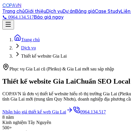
COPAVN
Trang chủ
Giới thiệu
Dịch vụ
Dự án
Bảng giá
Case Study
Liên
Báo giá ngay
📞 0964.134.517
Trang chủ
Dịch vụ
Thiết kế website Gia Lai
Phục vụ Gia Lai cũ (Pleiku) & Gia Lai mới sau sáp nhập
Thiết kế website
Gia Lai
Chuẩn SEO Local 
COPAVN là đơn vị thiết kế website hiểu rõ thị trường Gia Lai (Pleik
tỉnh Gia Lai mới (trung tâm Quy Nhơn), doanh nghiệp địa phương c
Nhận báo giá thiết kế web
Gia Lai
0964.134.517
8 năm
Kinh nghiệm Tây Nguyên
500+