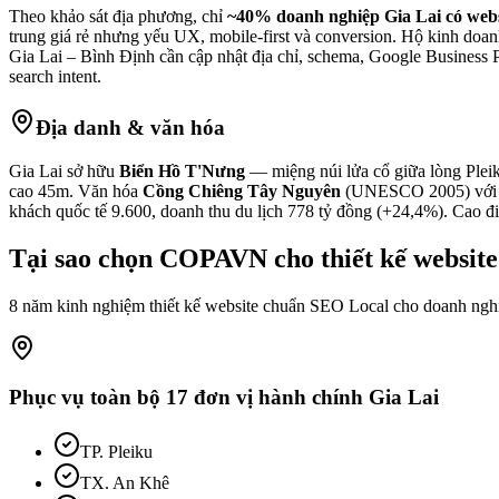
Theo khảo sát địa phương, chỉ
~40% doanh nghiệp Gia Lai có webs
trung giá rẻ nhưng yếu UX, mobile-first và conversion. Hộ kinh doa
Gia Lai – Bình Định cần cập nhật địa chỉ, schema, Google Business P
search intent.
Địa danh & văn hóa
Gia Lai sở hữu
Biển Hồ T'Nưng
— miệng núi lửa cổ giữa lòng Plei
cao 45m. Văn hóa
Cồng Chiêng Tây Nguyên
(UNESCO 2005) với 5.6
khách quốc tế 9.600, doanh thu du lịch 778 tỷ đồng (+24,4%). Cao đi
Tại sao chọn COPAVN cho
thiết kế website
8 năm kinh nghiệm thiết kế website chuẩn SEO Local cho doanh ng
Phục vụ toàn bộ
17
đơn vị hành chính
Gia Lai
TP. Pleiku
TX. An Khê