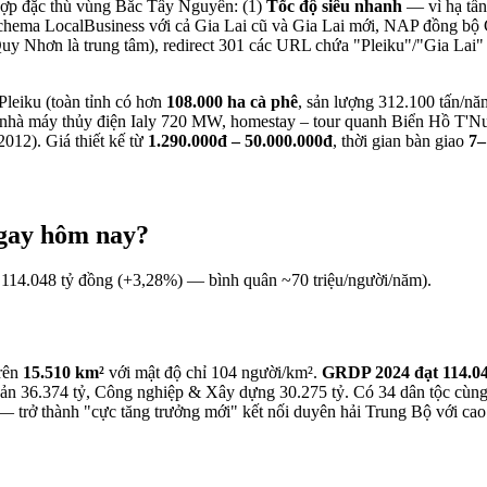
 hợp đặc thù vùng Bắc Tây Nguyên: (1)
Tốc độ siêu nhanh
— vì hạ tần
ema LocalBusiness với cả Gia Lai cũ và Gia Lai mới, NAP đồng bộ Go
uy Nhơn là trung tâm), redirect 301 các URL chứa "Pleiku"/"Gia Lai" 
Pleiku (toàn tỉnh có hơn
108.000 ha cà phê
, sản lượng 312.100 tấn/nă
nhà máy thủy điện Ialy 720 MW, homestay – tour quanh Biển Hồ T'N
2012). Giá thiết kế từ
1.290.000đ – 50.000.000đ
, thời gian bàn giao
7–
ngay hôm nay?
P
114.048 tỷ đồng (+3,28%) — bình quân ~70 triệu/người/năm
).
trên
15.510 km²
với mật độ chỉ 104 người/km².
GRDP 2024 đạt 114.04
ản 36.374 tỷ, Công nghiệp & Xây dựng 30.275 tỷ. Có 34 dân tộc cùng s
 — trở thành "cực tăng trưởng mới" kết nối duyên hải Trung Bộ với ca