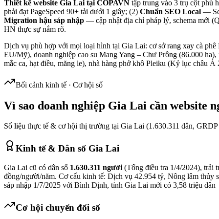
Thiết kế website Gia Lai tại COPAVN
tập trung vào 3 trụ cột phù
phải đạt PageSpeed 90+ tải dưới 1 giây; (2)
Chuẩn SEO Local
— Sch
Migration hậu sáp nhập
— cập nhật địa chỉ pháp lý, schema mới (Q
HN thực sự nắm rõ.
Dịch vụ phù hợp với mọi loại hình tại Gia Lai: cơ sở rang xay cà phê 
EU/Mỹ), doanh nghiệp cao su Mang Yang – Chư Prông (86.000 ha), 
mắc ca, hạt điều, măng le), nhà hàng phở khô Pleiku (Kỷ lục châu Á 
Bối cảnh kinh tế · Cơ hội số
Vì sao doanh nghiệp
Gia Lai
cần website 
Số liệu thực tế & cơ hội thị trường tại
Gia Lai
(
1.630.311
dân, GRD
Kinh tế & Dân số
Gia Lai
Gia Lai cũ có dân số
1.630.311 người
(Tổng điều tra 1/4/2024), trải 
đồng/người/năm. Cơ cấu kinh tế: Dịch vụ 42.954 tỷ, Nông lâm thủy s
sáp nhập 1/7/2025 với Bình Định, tỉnh Gia Lai mới có 3,58 triệu dân
Cơ hội chuyển đổi số