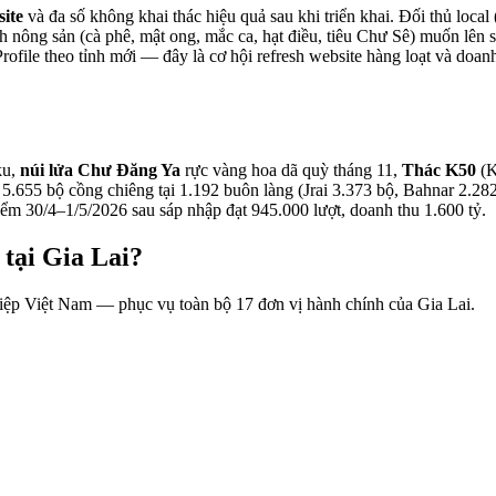
ite
và đa số không khai thác hiệu quả sau khi triển khai. Đối thủ lo
nh nông sản (cà phê, mật ong, mắc ca, hạt điều, tiêu Chư Sê) muốn l
rofile theo tỉnh mới — đây là cơ hội refresh website hàng loạt và do
ku,
núi lửa Chư Đăng Ya
rực vàng hoa dã quỳ tháng 11,
Thác K50
(K
55 bộ cồng chiêng tại 1.192 buôn làng (Jrai 3.373 bộ, Bahnar 2.282
ểm 30/4–1/5/2026 sau sáp nhập đạt 945.000 lượt, doanh thu 1.600 tỷ.
 tại
Gia Lai
?
hiệp Việt Nam — phục vụ toàn bộ
17
đơn vị hành chính của
Gia Lai
.