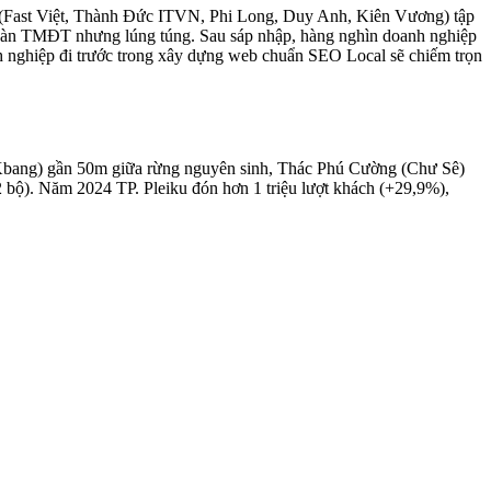
cal (Fast Việt, Thành Đức ITVN, Phi Long, Duy Anh, Kiên Vương) tập
ên sàn TMĐT nhưng lúng túng. Sau sáp nhập, hàng nghìn doanh nghiệp
anh nghiệp đi trước trong xây dựng web chuẩn SEO Local sẽ chiếm trọn
bang) gần 50m giữa rừng nguyên sinh, Thác Phú Cường (Chư Sê)
 bộ). Năm 2024 TP. Pleiku đón hơn 1 triệu lượt khách (+29,9%),