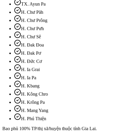
TX. Ayun Pa
H. Chư Păh
H. Chư Prông
H. Chư Pưh
H. Chư Sê
H. Đak Đoa
H. Đak Pơ
H. Đức Cơ
H. Ia Grai
H. Ia Pa
H. Kbang
H. Kông Chro
H. Krông Pa
H. Mang Yang
H. Phú Thiện
Bao phủ 100% TP/thị xã/huyện thuộc tỉnh
Gia Lai
.