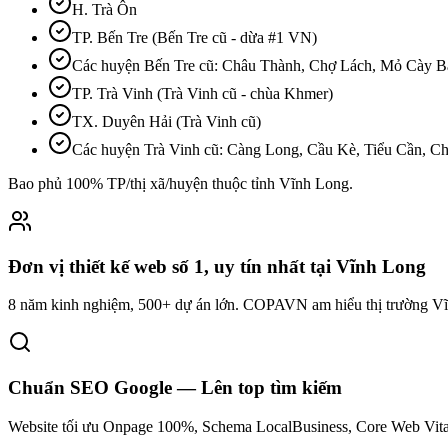
H. Trà Ôn
TP. Bến Tre (Bến Tre cũ - dừa #1 VN)
Các huyện Bến Tre cũ: Châu Thành, Chợ Lách, Mỏ Cày B
TP. Trà Vinh (Trà Vinh cũ - chùa Khmer)
TX. Duyên Hải (Trà Vinh cũ)
Các huyện Trà Vinh cũ: Càng Long, Cầu Kè, Tiểu Cần, C
Bao phủ 100% TP/thị xã/huyện thuộc tỉnh
Vĩnh Long
.
Đơn vị thiết kế web số 1, uy tín nhất tại Vĩnh Long
8 năm kinh nghiệm, 500+ dự án lớn. COPAVN am hiểu thị trường Vĩn
Chuẩn SEO Google — Lên top tìm kiếm
Website tối ưu Onpage 100%, Schema LocalBusiness, Core Web Vitals