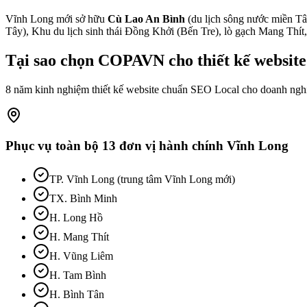
Vĩnh Long mới sở hữu
Cù Lao An Bình
(du lịch sông nước miền T
Tây), Khu du lịch sinh thái Đồng Khởi (Bến Tre), lò gạch Mang Thí
Tại sao chọn COPAVN cho
thiết kế website
8 năm kinh nghiệm thiết kế website chuẩn SEO Local cho doanh ng
Phục vụ toàn bộ
13
đơn vị hành chính
Vĩnh Long
TP. Vĩnh Long (trung tâm Vĩnh Long mới)
TX. Bình Minh
H. Long Hồ
H. Mang Thít
H. Vũng Liêm
H. Tam Bình
H. Bình Tân