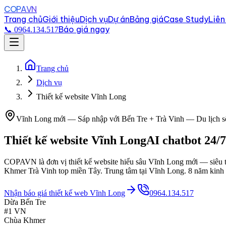
COPAVN
Trang chủ
Giới thiệu
Dịch vụ
Dự án
Bảng giá
Case Study
Liên
Báo giá ngay
📞 0964.134.517
Trang chủ
Dịch vụ
Thiết kế website Vĩnh Long
Vĩnh Long mới — Sáp nhập với Bến Tre + Trà Vinh — Du lịch 
Thiết kế website
Vĩnh Long
AI chatbot 24/
COPAVN là đơn vị thiết kế website hiểu sâu Vĩnh Long mới — siêu t
Khmer Trà Vinh top miền Tây. Trung tâm tại Vĩnh Long. 8 năm kinh
Nhận báo giá thiết kế web
Vĩnh Long
0964.134.517
Dừa Bến Tre
#1 VN
Chùa Khmer