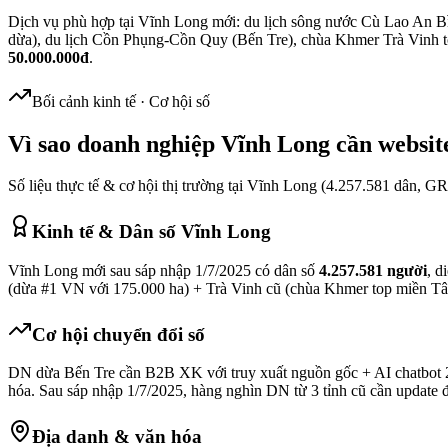
Dịch vụ phù hợp tại Vĩnh Long mới: du lịch sông nước Cù Lao An B
dừa), du lịch Cồn Phụng-Cồn Quy (Bến Tre), chùa Khmer Trà Vinh 
50.000.000đ
.
Bối cảnh kinh tế · Cơ hội số
Vì sao doanh nghiệp
Vĩnh Long
cần websit
Số liệu thực tế & cơ hội thị trường tại
Vĩnh Long
(
4.257.581
dân, G
Kinh tế & Dân số
Vĩnh Long
Vĩnh Long mới sau sáp nhập 1/7/2025 có dân số
4.257.581 người
, d
(dừa #1 VN với 175.000 ha) + Trà Vinh cũ (chùa Khmer top miền Tâ
Cơ hội chuyển đổi số
DN dừa Bến Tre cần B2B XK với truy xuất nguồn gốc + AI chatbot 
hóa. Sau sáp nhập 1/7/2025, hàng nghìn DN từ 3 tỉnh cũ cần update 
Địa danh & văn hóa