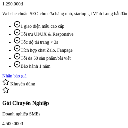
1.290.000đ
Website chuẩn SEO cho cửa hàng nhỏ, startup tại Vĩnh Long bắt đầu 
1 giao diện mẫu cao cấp
Tối ưu UI/UX & Responsive
Tốc độ tải trang < 3s
Tích hợp chat Zalo, Fanpage
Tối đa 50 sản phẩm/bài viết
Bảo hành 1 năm
Nhận báo giá
Khuyên dùng
Gói Chuyên Nghiệp
Doanh nghiệp SMEs
4.500.000đ