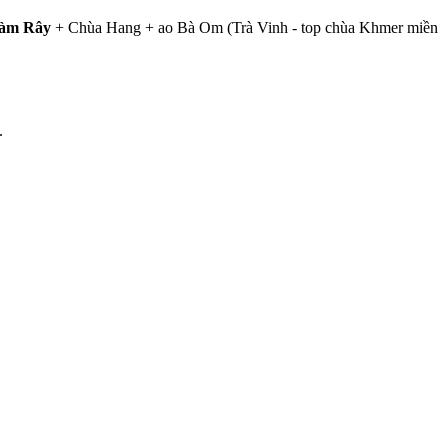
àm Rây
+ Chùa Hang + ao Bà Om (Trà Vinh - top chùa Khmer miền
.