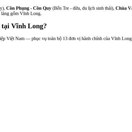
ây),
Cồn Phụng - Cồn Quy
(Bến Tre - dừa, du lịch sinh thái),
Chùa V
t, làng gốm Vĩnh Long.
 tại
Vĩnh Long
?
hiệp Việt Nam — phục vụ toàn bộ
13
đơn vị hành chính của
Vĩnh Long