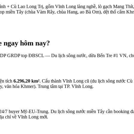
ình + Cù Lao Long Trị, gốm Vĩnh Long làng nghề, lò gạch Mang Thít
top miền Tây (chùa Vàm Rây, chùa Hang, ao Bà Om), dệt thổ cẩm Kh
e ngay hôm nay?
RDP
GRDP top ĐBSCL — Du lịch sông nước, dừa Bến Tre #1 VN, ch
iện tích
6.296,20 km²
. Cấu thành Vĩnh Long cũ (du lịch sông nước Cù
y, văn hóa Khmer). Trung tâm tại TP. Vĩnh Long.
24/7 buyer Mỹ-EU-Trung. Du lịch sông nước miền Tây cần booking đa
địa chỉ về Vĩnh Long mới.