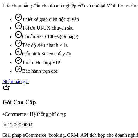
Lựa chọn hàng đầu cho doanh nghiệp vừa và nhỏ tại Vĩnh Long cần 
Thiết kế giao diện độc quyền
Tối ưu UI/UX chuyên sâu
Chuẩn SEO 100% (Onpage)
Tốc độ siêu nhanh < 1s
Cấu hình Schema đầy đủ
1 năm Hosting VIP
Bảo hành trọn đời
Nhận báo giá
Gói Cao Cấp
eCommerce · Hệ thống phức tạp
từ 15.000.000đ
Giải pháp eCommerce, booking, CRM, API tích hợp cho doanh nghiệ