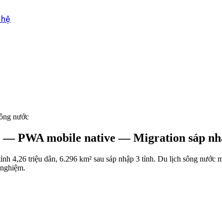
 hệ
sông nước
7 — PWA mobile native — Migration sáp nhậ
ỉnh 4,26 triệu dân, 6.296 km² sau sáp nhập 3 tỉnh. Du lịch sông nướ
 nghiệm.