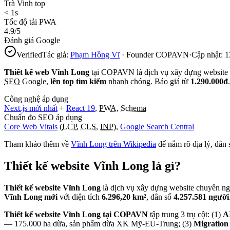
Trà Vinh top
< 1s
Tốc độ tải PWA
4.9/5
Đánh giá Google
Verified
Tác giả:
Phạm Hồng Vĩ
· Founder COPAVN
·
Cập nhật:
1
Thiết kế web
Vĩnh Long
tại COPAVN là dịch vụ xây dựng website
SEO
Google,
lên top tìm kiếm
nhanh chóng. Báo giá từ
1.290.000đ
Công nghệ áp dụng
Next.js mới nhất
+
React 19
,
PWA
,
Schema
Chuẩn đo SEO áp dụng
Core Web Vitals
(
LCP
,
CLS
,
INP
),
Google Search Central
Tham khảo thêm về
Vĩnh Long
trên Wikipedia
để nắm rõ địa lý, dân 
Thiết kế website
Vĩnh Long
là gì?
Thiết kế website Vĩnh Long
là dịch vụ xây dựng website chuyên n
Vĩnh Long mới
với diện tích
6.296,20 km²
, dân số
4.257.581 người
Thiết kế website Vĩnh Long tại COPAVN
tập trung 3 trụ cột: (1)
A
— 175.000 ha dừa, sản phẩm dừa XK Mỹ-EU-Trung; (3)
Migration 