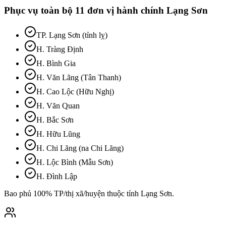
Phục vụ toàn bộ
11
đơn vị hành chính
Lạng Sơn
TP. Lạng Sơn (tỉnh lỵ)
H. Tràng Định
H. Bình Gia
H. Văn Lãng (Tân Thanh)
H. Cao Lộc (Hữu Nghị)
H. Văn Quan
H. Bắc Sơn
H. Hữu Lũng
H. Chi Lăng (na Chi Lăng)
H. Lộc Bình (Mẫu Sơn)
H. Đình Lập
Bao phủ 100% TP/thị xã/huyện thuộc tỉnh
Lạng Sơn
.