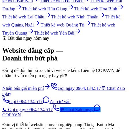
kế web
Bắc Kạn
Thiết kế web
Điện Biên
Thiết kế web
Hải
Dương
Thiết kế web
Hậu Giang
Thiết kế web
Hòa Bình
Thiết kế web
Lai Châu
Thiết kế web
Ninh Thuận
Thiết kế
web
Quảng Ngãi
Thiết kế web
Quảng Trị
Thiết kế web
Tuyên Quang
Thiết kế web
Yên Bái
🎯 Bắt đầu ngay hôm nay
Website đẳng cấp —
Doanh thu bứt phá
Đừng để đối thủ bỏ xa chỉ vì website kém. Liên hệ COPAVN để
nhận tư vấn miễn phí ngay bây giờ!
Nhận báo giá miễn phí
Gọi ngay 0964.134.517
💬 Chat Zalo
ngay
Gọi 0964.134.517
Zalo tư vấn
📞 Gọi ngay: 0964.134.517
💬 Chat Zalo ngay
COPA
VN
Đơn vị thiết kế website chuyên nghiệp hàng đầu tại Buôn Ma