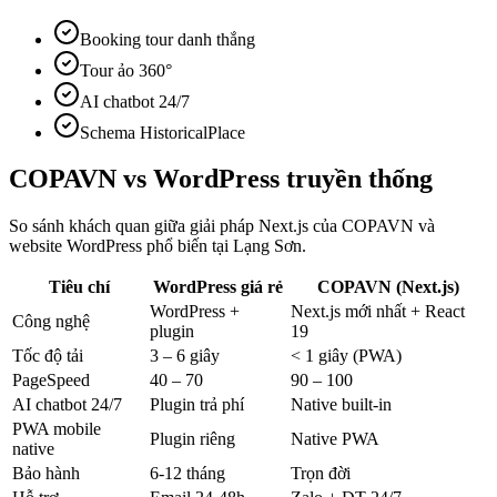
Booking tour danh thắng
Tour ảo 360°
AI chatbot 24/7
Schema HistoricalPlace
COPAVN vs
WordPress truyền thống
So sánh khách quan giữa giải pháp Next.js của COPAVN và
website WordPress phổ biến tại
Lạng Sơn
.
Tiêu chí
WordPress giá rẻ
COPAVN (Next.js)
WordPress +
Next.js mới nhất + React
Công nghệ
plugin
19
Tốc độ tải
3 – 6 giây
< 1 giây (PWA)
PageSpeed
40 – 70
90 – 100
AI chatbot 24/7
Plugin trả phí
Native built-in
PWA mobile
Plugin riêng
Native PWA
native
Bảo hành
6-12 tháng
Trọn đời