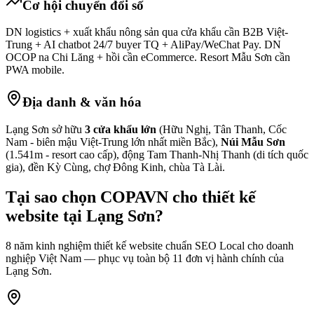
Cơ hội chuyển đổi số
DN logistics + xuất khẩu nông sản qua cửa khẩu cần B2B Việt-
Trung + AI chatbot 24/7 buyer TQ + AliPay/WeChat Pay. DN
OCOP na Chi Lăng + hồi cần eCommerce. Resort Mẫu Sơn cần
PWA mobile.
Địa danh & văn hóa
Lạng Sơn sở hữu
3 cửa khẩu lớn
(Hữu Nghị, Tân Thanh, Cốc
Nam - biên mậu Việt-Trung lớn nhất miền Bắc),
Núi Mẫu Sơn
(1.541m - resort cao cấp), động Tam Thanh-Nhị Thanh (di tích quốc
gia), đền Kỳ Cùng, chợ Đông Kinh, chùa Tà Lài.
Tại sao chọn COPAVN cho
thiết kế
website tại
Lạng Sơn
?
8 năm kinh nghiệm thiết kế website chuẩn SEO Local cho doanh
nghiệp Việt Nam — phục vụ toàn bộ
11
đơn vị hành chính của
Lạng Sơn
.