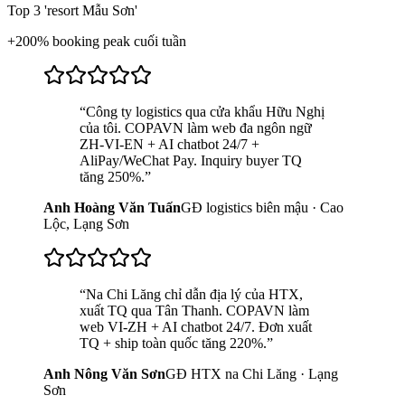
Top 3 'resort Mẫu Sơn'
+200% booking peak cuối tuần
“
Công ty logistics qua cửa khẩu Hữu Nghị
của tôi. COPAVN làm web đa ngôn ngữ
ZH-VI-EN + AI chatbot 24/7 +
AliPay/WeChat Pay. Inquiry buyer TQ
tăng 250%.
”
Anh Hoàng Văn Tuấn
GĐ logistics biên mậu · Cao
Lộc, Lạng Sơn
“
Na Chi Lăng chỉ dẫn địa lý của HTX,
xuất TQ qua Tân Thanh. COPAVN làm
web VI-ZH + AI chatbot 24/7. Đơn xuất
TQ + ship toàn quốc tăng 220%.
”
Anh Nông Văn Sơn
GĐ HTX na Chi Lăng · Lạng
Sơn