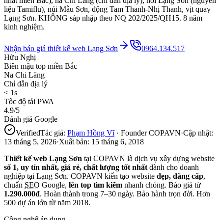
nhất miền Bắc), na Chi Lăng (chỉ dẫn địa lý), hồi Lạng Sơn (nguyên
liệu Tamiflu), núi Mẫu Sơn, động Tam Thanh-Nhị Thanh, vịt quay
Lạng Sơn. KHÔNG sáp nhập theo NQ 202/2025/QH15. 8 năm
kinh nghiệm.
Nhận báo giá thiết kế web
Lạng Sơn
0964.134.517
Hữu Nghị
Biên mậu top miền Bắc
Na Chi Lăng
Chỉ dẫn địa lý
< 1s
Tốc độ tải PWA
4.9/5
Đánh giá Google
Verified
Tác giả:
Phạm Hồng Vĩ
· Founder COPAVN
·
Cập nhật:
13 tháng 5, 2026
·
Xuất bản:
15 tháng 6, 2018
Thiết kế web
Lạng Sơn
tại COPAVN là dịch vụ xây dựng website
số 1, uy tín nhất, giá rẻ, chất lượng tốt nhất
dành cho doanh
nghiệp tại
Lạng Sơn
. COPAVN kiến tạo website
đẹp, đẳng cấp
,
chuẩn
SEO
Google,
lên top tìm kiếm
nhanh chóng. Báo giá từ
1.290.000đ
. Hoàn thành trong 7–30 ngày. Bảo hành trọn đời. Hơn
500 dự án lớn từ năm 2018.
Công nghệ áp dụng