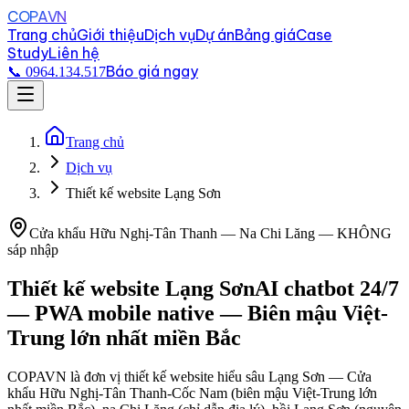
COPAVN
Trang chủ
Giới thiệu
Dịch vụ
Dự án
Bảng giá
Case
Study
Liên hệ
Báo giá ngay
📞 0964.134.517
Trang chủ
Dịch vụ
Thiết kế website Lạng Sơn
Cửa khẩu Hữu Nghị-Tân Thanh — Na Chi Lăng — KHÔNG
sáp nhập
Thiết kế website
Lạng Sơn
AI chatbot 24/7
— PWA mobile native — Biên mậu Việt-
Trung lớn nhất miền Bắc
COPAVN là đơn vị thiết kế website hiểu sâu Lạng Sơn — Cửa
khẩu Hữu Nghị-Tân Thanh-Cốc Nam (biên mậu Việt-Trung lớn