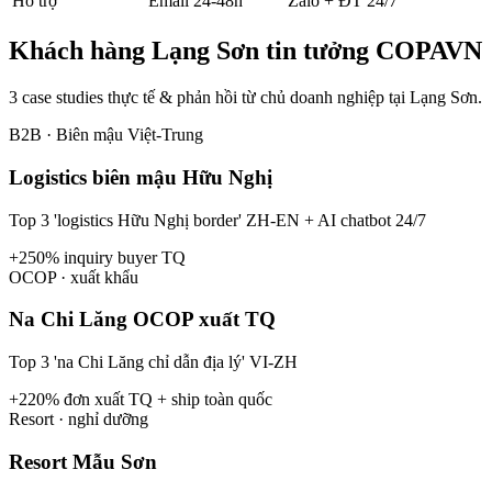
Hỗ trợ
Email 24-48h
Zalo + ĐT 24/7
Khách hàng
Lạng Sơn
tin tưởng COPAVN
3 case studies thực tế & phản hồi từ chủ doanh nghiệp tại
Lạng Sơn
.
B2B · Biên mậu Việt-Trung
Logistics biên mậu Hữu Nghị
Top 3 'logistics Hữu Nghị border' ZH-EN + AI chatbot 24/7
+250% inquiry buyer TQ
OCOP · xuất khẩu
Na Chi Lăng OCOP xuất TQ
Top 3 'na Chi Lăng chỉ dẫn địa lý' VI-ZH
+220% đơn xuất TQ + ship toàn quốc
Resort · nghỉ dưỡng
Resort Mẫu Sơn