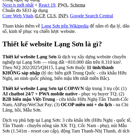
Next.js mới nhất
+
React 19
,
PWA
,
Schema
Chuẩn đo SEO áp dụng
Core Web Vitals
(
LCP
,
CLS
,
INP
),
Google Search Central
Tham khảo thêm về
Lạng Sơn
trên Wikipedia
để nắm rõ địa lý, dân
số, kinh tế phục vụ chiến lược website.
Thiết kế website
Lạng Sơn
là gì?
Thiết kế website Lạng Sơn
là dịch vụ xây dựng website chuyên
nghiệp tại Lạng Sơn — vùng đất ~810.000 dân trên 8.310 km².
Theo NQ 202/2025/QH15, Lạng Sơn thuộc
11 tỉnh/thành
KHÔNG sáp nhập
(lý do: biên giới Trung Quốc - cửa khẩu Hữu
Nghị, an ninh quốc phòng, biên mậu lớn nhất miền Bắc).
Thiết kế website Lạng Sơn tại COPAVN
tập trung 3 trụ cột: (1)
AI chatbot 24/7 + PWA mobile native
- phục vụ buyer TQ; (2)
B2B biên mậu Việt-Trung
- cửa khẩu Hữu Nghị-Tân Thanh-Cốc
Nam, AliPay/WeChat Pay; (3)
OCOP miền núi + du lịch
- na Chi
Lăng, hồi, Mẫu Sơn.
Dịch vụ phù hợp tại Lạng Sơn: 3 cửa khẩu lớn (Hữu Nghị - quốc tế,
Tân Thanh - chuyên nông sản XK TQ, Cốc Nam - phụ), núi Mẫu
Sơn (1.541m - resort cao cấp), động Tam Thanh-Nhị Thanh, di tích