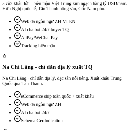
3 cửa khẩu lớn - biên mậu Việt-Trung kim ngạch hàng tỷ USD/năm.
Hữu Nghị quốc tế, Tân Thanh nông sản, Cốc Nam phụ.
Web đa ngôn ngữ ZH-VI-EN
AI chatbot 24/7 buyer TQ
AliPay/WeChat Pay
Tracking biên mậu
🍐
Na Chi Lăng - chỉ dẫn địa lý xuất TQ
Na Chi Lăng - chỉ dẫn địa lý, đặc sản nổi tiếng. Xuất khẩu Trung
Quốc qua Tân Thanh.
eCommerce ship toàn quốc + xuất khẩu
Web đa ngôn ngữ ZH
AI chatbot 24/7
Schema GeoIndication