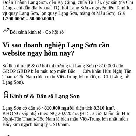
Đoàn Thành Lạng Sơn, đền Kỳ Cùng, chùa Tà Lài, đặc sản (na Chi
Lăng - chỉ dẫn địa lý xuất TQ, hồi Lạng Sơn - nguyên liệu Tamiflu,
vịt quay Lạng Sơn, lợn quay Lạng Sơn, măng ớt Mẫu Sơn). Giá
1.290.000đ – 50.000.000đ
.
Bối cảnh kinh tế · Cơ hội số
Vì sao doanh nghiệp
Lạng Sơn
cần
website ngay hôm nay?
Số liệu thực tế & cơ hội thị trường tại
Lạng Sơn
(
~810.000
dân,
GRDP
GRDP biên mậu top miền Bắc — Cửa khẩu Hữu Nghị-Tân
Thanh-Cốc Nam (biên mậu Việt-Trung lớn nhất), na Chi Lăng, hồi
Lạng Sơn
).
Kinh tế & Dân số
Lạng Sơn
Lạng Sơn có dân số
~810.000 người
, diện tích
8.310 km²
.
KHÔNG sáp nhập theo NQ 202/2025/QH15. 3 cửa khẩu lớn Hữu
Nghị-Tân Thanh-Cốc Nam là biên mậu Việt-Trung lớn nhất miền
Bắc, kim ngạch hàng tỷ USD/năm.