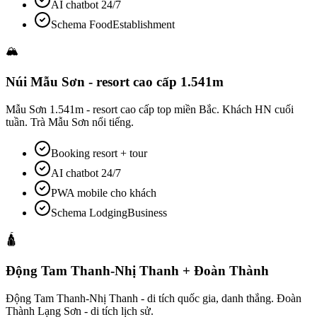
AI chatbot 24/7
Schema FoodEstablishment
🏔️
Núi Mẫu Sơn - resort cao cấp 1.541m
Mẫu Sơn 1.541m - resort cao cấp top miền Bắc. Khách HN cuối
tuần. Trà Mẫu Sơn nổi tiếng.
Booking resort + tour
AI chatbot 24/7
PWA mobile cho khách
Schema LodgingBusiness
🛕
Động Tam Thanh-Nhị Thanh + Đoàn Thành
Động Tam Thanh-Nhị Thanh - di tích quốc gia, danh thắng. Đoàn
Thành Lạng Sơn - di tích lịch sử.