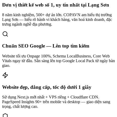
Đơn vị thiết kế web số 1, uy tín nhất tại Lạng Sơn
8 năm kinh nghiệm, 500+ dự án lớn. COPAVN am hiểu thị trường
Lạng Sơn — hiểu rõ hành vi khách hàng, văn hoá kinh doanh, đặc
trưng ngành nghề địa phương.
Chuẩn SEO Google — Lên top tìm kiếm
Website tối ưu Onpage 100%, Schema LocalBusiness, Core Web
Vitals ngay từ đầu. Sẵn sàng lên top Google Local Pack từ ngày bàn
giao.
Website đẹp, đẳng cấp, tốc độ dưới 1 giây
Sử dụng Next.js mới nhất + VPS riêng + Cloudflare CDN.
PageSpeed Insights 90+ trên mobile và desktop — giao diện sang
trọng, chất lượng cao.