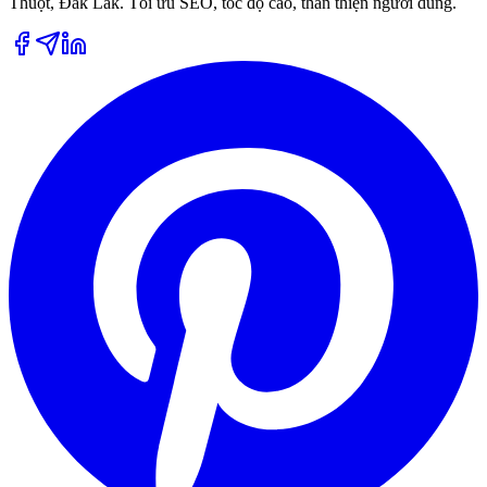
Thuột, Đắk Lắk. Tối ưu SEO, tốc độ cao, thân thiện người dùng.