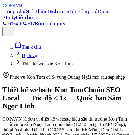
COPAVN
Trang chủ
Giới thiệu
Dịch vụ
Dự án
Bảng giá
Case
Study
Liên hệ
Báo giá ngay
📞 0964.134.517
Trang chủ
Dịch vụ
Thiết kế website Kon Tum
Phục vụ Kon Tum cũ & vùng Quảng Ngãi mới sau sáp nhập
Thiết kế website
Kon Tum
Chuẩn SEO
Local — Tốc độ < 1s — Quốc bảo Sâm
Ngọc Linh
COPAVN là đơn vị thiết kế website hiểu sâu thị trường Kon Tum
— từ vùng sâm Ngọc Linh quốc bảo (1.240 ha tại Tu Mơ Rông),
thủ phủ cà phê Đăk Hà OCOP 5 sao, du lịch Măng Đen "Đà Lạt