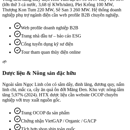
(lớn thứ 3 cả nước, 3,68 tỷ KWh/năm), Plei Krông 100 MW,
Thượng Kon Tum 220 MW, Sê San 3 260 MW. Hệ thống doanh
nghiệp phụ trợ ngành điện cần web profile B2B chuyên nghiệp.
Web profile doanh nghiệp B2B
Trang nhà đầu tư – báo cáo ESG
Cổng tuyển dụng kỹ sư điện
Tour tham quan thủy điện online
🌱
Dược liệu & Nông sản đặc hữu
Ngoài sâm Ngọc Linh còn có sâm dây, đinh lăng, đương quy, nấm
linh chi, mắc ca, cây ăn quả ôn đới Măng Đen. Khu vực nông-lâm
tăng 5,97% (2024). HTX dược liệu cần website OCOP chuyên
nghiệp với truy xuất nguồn gốc.
Trang OCOP đa sản phẩm
Chứng nhận VietGAP / Organic / GACP
Tích hợp shop ship toàn quốc