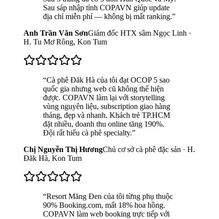
Sau sáp nhập tỉnh COPAVN giúp update
địa chỉ miễn phí — không bị mất ranking.
”
Anh Trần Văn Sơn
Giám đốc HTX sâm Ngọc Linh ·
H. Tu Mơ Rông, Kon Tum
“
Cà phê Đăk Hà của tôi đạt OCOP 5 sao
quốc gia nhưng web cũ không thể hiện
được. COPAVN làm lại với storytelling
vùng nguyên liệu, subscription giao hàng
tháng, đẹp và nhanh. Khách trẻ TP.HCM
đặt nhiều, doanh thu online tăng 190%.
Đội rất hiểu cà phê specialty.
”
Chị Nguyễn Thị Hương
Chủ cơ sở cà phê đặc sản · H.
Đăk Hà, Kon Tum
“
Resort Măng Đen của tôi từng phụ thuộc
90% Booking.com, mất 18% hoa hồng.
COPAVN làm web booking trực tiếp với