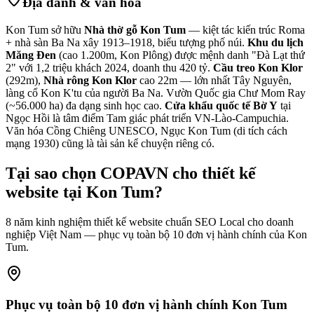
Địa danh & văn hóa
Kon Tum sở hữu
Nhà thờ gỗ Kon Tum
— kiệt tác kiến trúc Roma
+ nhà sàn Ba Na xây 1913–1918, biểu tượng phố núi.
Khu du lịch
Măng Đen
(cao 1.200m, Kon Plông) được mệnh danh "Đà Lạt thứ
2" với 1,2 triệu khách 2024, doanh thu 420 tỷ.
Cầu treo Kon Klor
(292m),
Nhà rông Kon Klor
cao 22m — lớn nhất Tây Nguyên,
làng cổ Kon K'tu của người Ba Na. Vườn Quốc gia Chư Mom Ray
(~56.000 ha) đa dạng sinh học cao.
Cửa khẩu quốc tế Bờ Y
tại
Ngọc Hồi là tâm điểm Tam giác phát triển VN-Lào-Campuchia.
Văn hóa Cồng Chiêng UNESCO, Ngục Kon Tum (di tích cách
mạng 1930) cũng là tài sản kể chuyện riêng có.
Tại sao chọn COPAVN cho
thiết kế
website tại
Kon Tum
?
8 năm kinh nghiệm thiết kế website chuẩn SEO Local cho doanh
nghiệp Việt Nam — phục vụ toàn bộ
10
đơn vị hành chính của
Kon
Tum
.
Phục vụ toàn bộ
10
đơn vị hành chính
Kon Tum