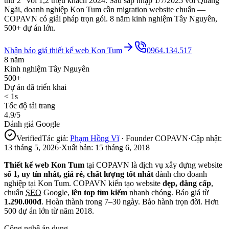
thứ 2" với 1,2 triệu khách 2024. Sau sáp nhập 1/7/2025 với Quảng
Ngãi, doanh nghiệp Kon Tum cần migration website chuẩn —
COPAVN có giải pháp trọn gói. 8 năm kinh nghiệm Tây Nguyên,
500+ dự án lớn.
Nhận báo giá thiết kế web
Kon Tum
0964.134.517
8 năm
Kinh nghiệm Tây Nguyên
500+
Dự án đã triển khai
< 1s
Tốc độ tải trang
4.9/5
Đánh giá Google
Verified
Tác giả:
Phạm Hồng Vĩ
· Founder COPAVN
·
Cập nhật:
13 tháng 5, 2026
·
Xuất bản:
15 tháng 6, 2018
Thiết kế web
Kon Tum
tại COPAVN là dịch vụ xây dựng website
số 1, uy tín nhất, giá rẻ, chất lượng tốt nhất
dành cho doanh
nghiệp tại
Kon Tum
. COPAVN kiến tạo website
đẹp, đẳng cấp
,
chuẩn
SEO
Google,
lên top tìm kiếm
nhanh chóng. Báo giá từ
1.290.000đ
. Hoàn thành trong 7–30 ngày. Bảo hành trọn đời. Hơn
500 dự án lớn từ năm 2018.
Công nghệ áp dụng