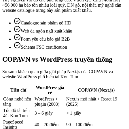
~56.000 ha bảo tồn nhiều loài quý. DN gỗ, nội thất, mỹ nghệ cần
website catalogue trưng bày sản phẩm xuất khẩu.
Catalogue sản phẩm gỗ HD
Web đa ngôn ngữ xuất khẩu
Form yêu cầu báo giá B2B
Schema FSC certification
COPAVN vs
WordPress truyền thống
So sánh khách quan giữa giải pháp Next.js của COPAVN và
website WordPress phổ biến tại
Kon Tum
.
WordPress giá
Tiêu chí
COPAVN (Next.js)
rẻ
Công nghệ nền
WordPress +
Next.js mới nhất + React 19
tảng
plugin (2003)
(2025)
Tốc độ tải trên
3 – 6 giây
< 1 giây
4G Kon Tum
PageSpeed
40 – 70 điểm
90 – 100 điểm
Insights