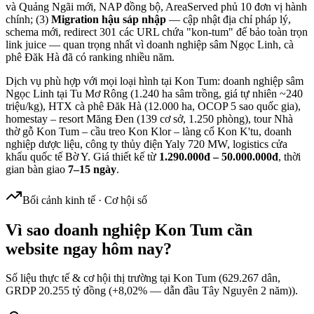
và Quảng Ngãi mới, NAP đồng bộ, AreaServed phủ 10 đơn vị hành
chính; (3)
Migration hậu sáp nhập
— cập nhật địa chỉ pháp lý,
schema mới, redirect 301 các URL chứa "kon-tum" để bảo toàn trọn
link juice — quan trọng nhất vì doanh nghiệp sâm Ngọc Linh, cà
phê Đăk Hà đã có ranking nhiều năm.
Dịch vụ phù hợp với mọi loại hình tại Kon Tum: doanh nghiệp sâm
Ngọc Linh tại Tu Mơ Rông (1.240 ha sâm trồng, giá tự nhiên ~240
triệu/kg), HTX cà phê Đăk Hà (12.000 ha, OCOP 5 sao quốc gia),
homestay – resort Măng Đen (139 cơ sở, 1.250 phòng), tour Nhà
thờ gỗ Kon Tum – cầu treo Kon Klor – làng cổ Kon K'tu, doanh
nghiệp dược liệu, công ty thủy điện Yaly 720 MW, logistics cửa
khẩu quốc tế Bờ Y. Giá thiết kế từ
1.290.000đ – 50.000.000đ
, thời
gian bàn giao
7–15 ngày
.
Bối cảnh kinh tế · Cơ hội số
Vì sao doanh nghiệp
Kon Tum
cần
website ngay hôm nay?
Số liệu thực tế & cơ hội thị trường tại
Kon Tum
(
629.267
dân,
GRDP
20.255 tỷ đồng (+8,02% — dẫn đầu Tây Nguyên 2 năm)
).