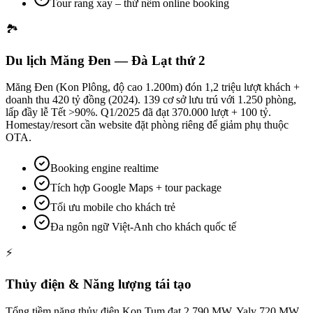
Tour rang xay – thử nếm online booking
🏞️
Du lịch Măng Đen — Đà Lạt thứ 2
Măng Đen (Kon Plông, độ cao 1.200m) đón 1,2 triệu lượt khách +
doanh thu 420 tỷ đồng (2024). 139 cơ sở lưu trú với 1.250 phòng,
lấp đầy lễ Tết >90%. Q1/2025 đã đạt 370.000 lượt + 100 tỷ.
Homestay/resort cần website đặt phòng riêng để giảm phụ thuộc
OTA.
Booking engine realtime
Tích hợp Google Maps + tour package
Tối ưu mobile cho khách trẻ
Đa ngôn ngữ Việt-Anh cho khách quốc tế
⚡
Thủy điện & Năng lượng tái tạo
Tổng tiềm năng thủy điện Kon Tum đạt 2.790 MW. Yaly 720 MW