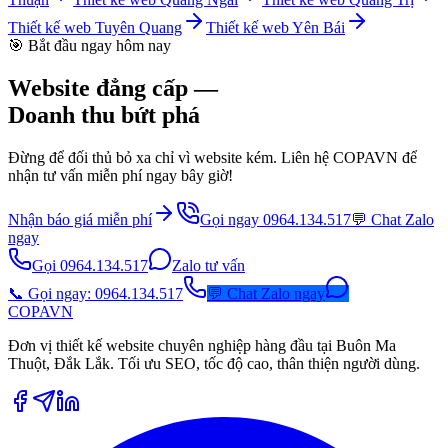
Thiết kế web
Tuyên Quang
Thiết kế web
Yên Bái
🎯 Bắt đầu ngay hôm nay
Website đẳng cấp —
Doanh thu bứt phá
Đừng để đối thủ bỏ xa chỉ vì website kém. Liên hệ COPAVN để
nhận tư vấn miễn phí ngay bây giờ!
Nhận báo giá miễn phí
Gọi ngay 0964.134.517
💬 Chat Zalo
ngay
Gọi 0964.134.517
Zalo tư vấn
📞 Gọi ngay: 0964.134.517
💬 Chat Zalo ngay
COPA
VN
Đơn vị thiết kế website chuyên nghiệp hàng đầu tại Buôn Ma
Thuột, Đắk Lắk. Tối ưu SEO, tốc độ cao, thân thiện người dùng.