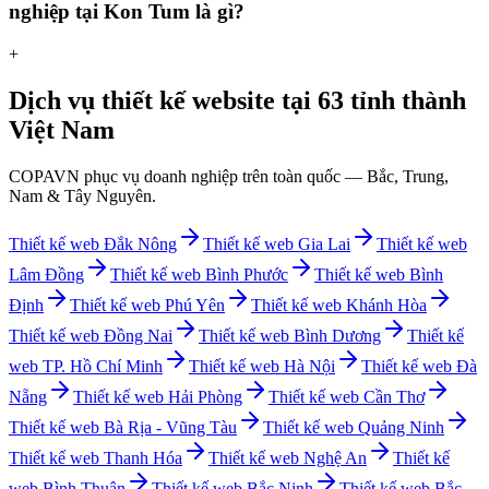
nghiệp tại Kon Tum là gì?
+
Dịch vụ thiết kế website tại 63 tỉnh thành
Việt Nam
COPAVN phục vụ doanh nghiệp trên toàn quốc — Bắc, Trung,
Nam & Tây Nguyên.
Thiết kế web
Đắk Nông
Thiết kế web
Gia Lai
Thiết kế web
Lâm Đồng
Thiết kế web
Bình Phước
Thiết kế web
Bình
Định
Thiết kế web
Phú Yên
Thiết kế web
Khánh Hòa
Thiết kế web
Đồng Nai
Thiết kế web
Bình Dương
Thiết kế
web
TP. Hồ Chí Minh
Thiết kế web
Hà Nội
Thiết kế web
Đà
Nẵng
Thiết kế web
Hải Phòng
Thiết kế web
Cần Thơ
Thiết kế web
Bà Rịa - Vũng Tàu
Thiết kế web
Quảng Ninh
Thiết kế web
Thanh Hóa
Thiết kế web
Nghệ An
Thiết kế
web
Bình Thuận
Thiết kế web
Bắc Ninh
Thiết kế web
Bắc