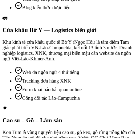
Blog kiến thức dược liệu
🚛
Cửa khẩu Bờ Y — Logistics biên giới
Khu kinh tế cửa khẩu quốc tế Bờ Y (Ngọc Hồi) là tâm điểm Tam
giác phát triển VN-Lào-Campuchia, kết nối 13 tỉnh 3 nước. Doanh
nghiệp logistics, XNK, thương mại biên mậu cần website đa ngôn
ngữ Việt-Lào-Khmer-Anh.
Web đa ngôn ngữ 4 thứ tiếng
Tracking đơn hàng XNK
Form khai báo hải quan online
Cổng đối tác Lào-Campuchia
🌳
Cao su – Gỗ – Lâm sản
Kon Tum là vùng nguyên liệu cao su, gỗ keo, gỗ rừng trồng lớn của
Tây Nguyên với độ che phủ rừng cao. Vườn QG Chư Mom Ray