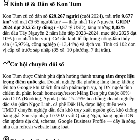
Kinh tế & Dân số
Kon Tum
Kon Tum cũ có dân số
629.267 người
(cuối 2024), trải trên
9.677
km²
với mật độ 65 người/km² — thấp nhất Tây Nguyên.
GRDP
2024 đạt 20.255 tỷ đồng
(~0,87 tỷ USD), tăng trưởng
8,02%
—
dẫn đầu Tây Nguyên 2 năm liên tiếp 2023–2024, mục tiêu 2025 đạt
10% (cao nhất khu vực). Cơ cấu kinh tế tập trung nông-lâm thủy
sản (+5,97%), công nghiệp (+13,44%) và dịch vụ. Tỉnh có 102 đơn
vị cấp xã trước sáp nhập (85 xã, 10 phường, 7 thị trấn).
Cơ hội chuyển đổi số
Kon Tum được Chính phủ định hướng thành
trung tâm dược liệu
trọng điểm quốc gia
. Doanh nghiệp địa phương lúng túng: không
lên top Google khi khách tìm sản phẩm/dịch vụ, bị DN ngoài tỉnh
chiếm thị phần local; homestay/resort Măng Đen phụ thuộc 80%+
vào OTA (Booking, Agoda) chia 15–25% hoa hồng; doanh nghiệp
đặc sản (sâm Ngọc Linh, cà phê Đăk Hà, dược liệu) thiếu web
TMĐT chuyên nghiệp dẫn đến khó truy xuất nguồn gốc, khó chống
hàng giả. Sau sáp nhập 1/7/2025 với Quảng Ngãi, hàng nghìn DN
cần update địa chỉ, schema, Google Business Profile — đây là sóng
nhu cầu refresh website hàng loạt.