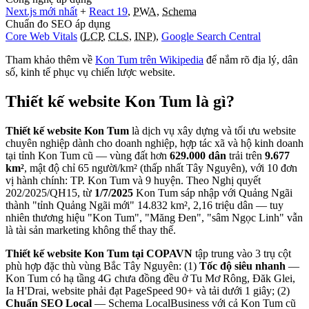
Next.js mới nhất
+
React 19
,
PWA
,
Schema
Chuẩn đo SEO áp dụng
Core Web Vitals
(
LCP
,
CLS
,
INP
),
Google Search Central
Tham khảo thêm về
Kon Tum
trên Wikipedia
để nắm rõ địa lý, dân
số, kinh tế phục vụ chiến lược website.
Thiết kế website
Kon Tum
là gì?
Thiết kế website Kon Tum
là dịch vụ xây dựng và tối ưu website
chuyên nghiệp dành cho doanh nghiệp, hợp tác xã và hộ kinh doanh
tại tỉnh Kon Tum cũ — vùng đất hơn
629.000 dân
trải trên
9.677
km²
, mật độ chỉ 65 người/km² (thấp nhất Tây Nguyên), với 10 đơn
vị hành chính: TP. Kon Tum và 9 huyện. Theo Nghị quyết
202/2025/QH15, từ
1/7/2025
Kon Tum sáp nhập với Quảng Ngãi
thành "tỉnh Quảng Ngãi mới" 14.832 km², 2,16 triệu dân — tuy
nhiên thương hiệu "Kon Tum", "Măng Đen", "sâm Ngọc Linh" vẫn
là tài sản marketing không thể thay thế.
Thiết kế website Kon Tum tại COPAVN
tập trung vào 3 trụ cột
phù hợp đặc thù vùng Bắc Tây Nguyên: (1)
Tốc độ siêu nhanh
—
Kon Tum có hạ tầng 4G chưa đồng đều ở Tu Mơ Rông, Đăk Glei,
Ia H'Drai, website phải đạt PageSpeed 90+ và tải dưới 1 giây; (2)
Chuẩn SEO Local
— Schema LocalBusiness với cả Kon Tum cũ