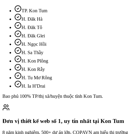
TP. Kon Tum
H. Đăk Hà
H. Đăk Tô
H. Đăk Glei
H. Ngọc Hồi
H. Sa Thầy
H. Kon Plông
H. Kon Rẫy
H. Tu Mơ Rông
H. Ia H'Drai
Bao phủ 100% TP/thị xã/huyện thuộc tỉnh
Kon Tum
.
Đơn vị thiết kế web số 1, uy tín nhất tại Kon Tum
8 năm kinh nghiệm, 500+ dự án lớn. COPAVN am hiểu thị trường