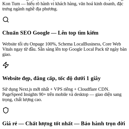
Kon Tum — hiểu rõ hành vi khách hàng, văn hoá kinh doanh, đặc
trưng ngành nghề địa phương.
Chuẩn SEO Google — Lên top tìm kiếm
Website tối ưu Onpage 100%, Schema LocalBusiness, Core Web
Vitals ngay từ đầu. Sẵn sàng lên top Google Local Pack từ ngày bàn
giao.
Website đẹp, đẳng cấp, tốc độ dưới 1 giây
Sử dụng Next.js mới nhất + VPS riêng + Cloudflare CDN.
PageSpeed Insights 90+ trên mobile và desktop — giao diện sang
trọng, chất lượng cao.
Giá rẻ — Chất lượng tốt nhất — Bảo hành trọn đời