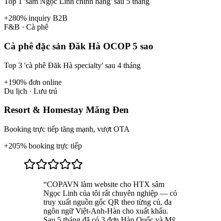
Top 1 'sâm Ngọc Linh chính hãng' sau 5 tháng
+280% inquiry B2B
F&B · Cà phê
Cà phê đặc sản Đăk Hà OCOP 5 sao
Top 3 'cà phê Đăk Hà specialty' sau 4 tháng
+190% đơn online
Du lịch · Lưu trú
Resort & Homestay Măng Đen
Booking trực tiếp tăng mạnh, vượt OTA
+205% booking trực tiếp
“
COPAVN làm website cho HTX sâm
Ngọc Linh của tôi rất chuyên nghiệp — có
truy xuất nguồn gốc QR theo từng củ, đa
ngôn ngữ Việt-Anh-Hàn cho xuất khẩu.
Sau 5 tháng đã có 3 đơn Hàn Quốc và Mỹ.