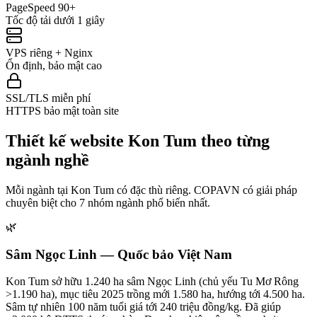
PageSpeed 90+
Tốc độ tải dưới 1 giây
VPS riêng + Nginx
Ổn định, bảo mật cao
SSL/TLS miễn phí
HTTPS bảo mật toàn site
Thiết kế website
Kon Tum
theo từng
ngành nghề
Mỗi ngành tại
Kon Tum
có đặc thù riêng. COPAVN có giải pháp
chuyên biệt cho
7
nhóm ngành phổ biến nhất.
🌿
Sâm Ngọc Linh — Quốc bảo Việt Nam
Kon Tum sở hữu 1.240 ha sâm Ngọc Linh (chủ yếu Tu Mơ Rông
>1.190 ha), mục tiêu 2025 trồng mới 1.580 ha, hướng tới 4.500 ha.
Sâm tự nhiên 100 năm tuổi giá tới 240 triệu đồng/kg. Đã giúp