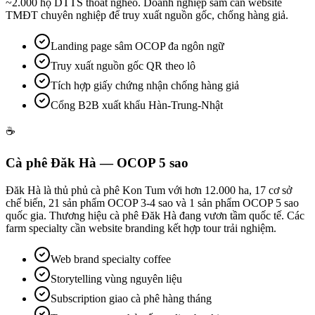
~2.000 hộ DTTS thoát nghèo. Doanh nghiệp sâm cần website
TMĐT chuyên nghiệp để truy xuất nguồn gốc, chống hàng giả.
Landing page sâm OCOP đa ngôn ngữ
Truy xuất nguồn gốc QR theo lô
Tích hợp giấy chứng nhận chống hàng giả
Cổng B2B xuất khẩu Hàn-Trung-Nhật
☕
Cà phê Đăk Hà — OCOP 5 sao
Đăk Hà là thủ phủ cà phê Kon Tum với hơn 12.000 ha, 17 cơ sở
chế biến, 21 sản phẩm OCOP 3-4 sao và 1 sản phẩm OCOP 5 sao
quốc gia. Thương hiệu cà phê Đăk Hà đang vươn tầm quốc tế. Các
farm specialty cần website branding kết hợp tour trải nghiệm.
Web brand specialty coffee
Storytelling vùng nguyên liệu
Subscription giao cà phê hàng tháng