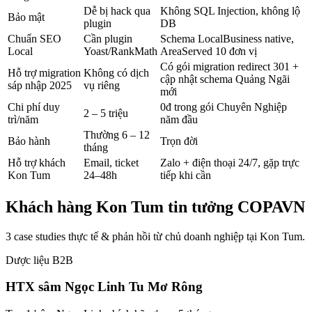
Dễ bị hack qua
Không SQL Injection, không lộ
Bảo mật
plugin
DB
Chuẩn SEO
Cần plugin
Schema LocalBusiness native,
Local
Yoast/RankMath
AreaServed 10 đơn vị
Có gói migration redirect 301 +
Hỗ trợ migration
Không có dịch
cập nhật schema Quảng Ngãi
sáp nhập 2025
vụ riêng
mới
Chi phí duy
0đ trong gói Chuyên Nghiệp
2 – 5 triệu
trì/năm
năm đầu
Thường 6 – 12
Bảo hành
Trọn đời
tháng
Hỗ trợ khách
Email, ticket
Zalo + điện thoại 24/7, gặp trực
Kon Tum
24–48h
tiếp khi cần
Khách hàng
Kon Tum
tin tưởng COPAVN
3 case studies thực tế & phản hồi từ chủ doanh nghiệp tại
Kon Tum
.
Dược liệu B2B
HTX sâm Ngọc Linh Tu Mơ Rông