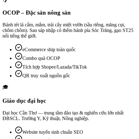
🥭
OCOP – Đặc sản nông sản
Bánh tét lá cẩm, mắm, trái cây miệt vườn (sầu riêng, măng cụt,
chôm chôm). Sau sáp nhập có thêm bánh pía Sóc Trăng, gạo ST25
nổi tiếng thế giới.
eCommerce ship toàn quốc
Combo quà OCOP
Tích hợp Shopee/Lazada/TikTok
QR truy xuất nguồn gốc
🎓
Giáo dục đại học
Đại học Cần Thơ — trung tâm đào tạo & nghiên cứu lớn nhất
ĐBSCL. Trường Y, Kỹ thuật, Nông nghiệp.
Website tuyển sinh chuẩn SEO