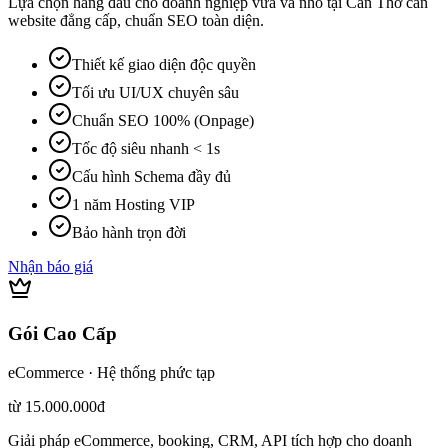
Lựa chọn hàng đầu cho doanh nghiệp vừa và nhỏ tại Cần Thơ cần
website đẳng cấp, chuẩn SEO toàn diện.
Thiết kế giao diện độc quyền
Tối ưu UI/UX chuyên sâu
Chuẩn SEO 100% (Onpage)
Tốc độ siêu nhanh < 1s
Cấu hình Schema đầy đủ
1 năm Hosting VIP
Bảo hành trọn đời
Nhận báo giá
Gói Cao Cấp
eCommerce · Hệ thống phức tạp
từ 15.000.000đ
Giải pháp eCommerce, booking, CRM, API tích hợp cho doanh