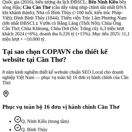
Quốc gia (2016), biểu tượng du lịch ĐBSCL;
Bến Ninh Kiều
bên
sông Hậu;
Cầu Cần Thơ
(cầu dây văng nhịp chính dài nhất ĐNÁ
khi khánh thành); Nhà cổ Bình Thủy (>100 tuổi, kiến trúc Pháp-
Việt); Đình Bình Thủy (1844); Thiền viện Trúc Lâm Phương Nam
(lớn nhất ĐBSCL); Vườn cò Bằng Lăng (Thốt Nốt); Chùa Ông
Cần Thơ; Chùa Khleang, Chùa Dơi (Sóc Trăng cũ). 6,3 triệu lượt
khách 2024 (+6%), doanh thu 6.226 tỷ (+15%). Mục tiêu 2025: 11,1
triệu lượt + ~10.000 tỷ.
Tại sao chọn COPAVN cho
thiết kế
website tại
Cần Thơ
?
8 năm kinh nghiệm thiết kế website chuẩn SEO Local cho doanh
nghiệp Việt Nam — phục vụ toàn bộ
16
đơn vị hành chính của
Cần
Thơ
.
Phục vụ toàn bộ
16
đơn vị hành chính
Cần Thơ
Q. Ninh Kiều (trung tâm)
Q. Bình Thủy