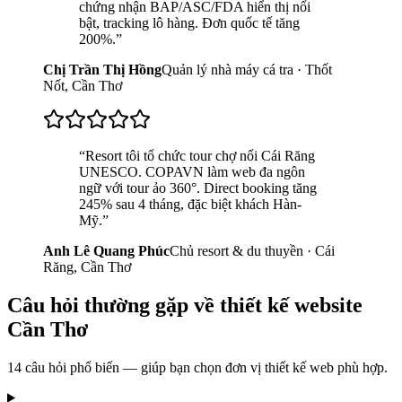
chứng nhận BAP/ASC/FDA hiển thị nổi
bật, tracking lô hàng. Đơn quốc tế tăng
200%.
”
Chị Trần Thị Hồng
Quản lý nhà máy cá tra · Thốt
Nốt, Cần Thơ
“
Resort tôi tổ chức tour chợ nổi Cái Răng
UNESCO. COPAVN làm web đa ngôn
ngữ với tour ảo 360°. Direct booking tăng
245% sau 4 tháng, đặc biệt khách Hàn-
Mỹ.
”
Anh Lê Quang Phúc
Chủ resort & du thuyền · Cái
Răng, Cần Thơ
Câu hỏi thường gặp về
thiết kế website
Cần Thơ
14
câu hỏi phổ biến — giúp bạn chọn đơn vị thiết kế web phù hợp.