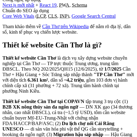
Next.js mới nhất
+
React 19
,
PWA
,
Schema
Chuẩn đo SEO áp dụng
Core Web Vitals
(
LCP
,
CLS
,
INP
),
Google Search Central
Tham khảo thêm về
Cần Thơ
trên Wikipedia
để nắm rõ địa lý, dân
số, kinh tế phục vụ chiến lược website.
Thiết kế website
Cần Thơ
là gì?
Thiết kế website Cần Thơ
là dịch vụ xây dựng website chuyên
nghiệp tại Cần Thơ — TP trực thuộc Trung ương, trung tâm
ĐBSCL. Theo NQ 202/2025/QH15 (12/6/2025), từ
1/7/2025
Cần
Thơ + Hậu Giang + Sóc Trăng sáp nhập thành
"TP Cần Thơ"
mới
với diện tích
6.361 km²
, dân số
~4,2 triệu
, gồm 103 đơn vị hành
chính cấp xã (31 phường + 72 xã). Trung tâm hành chính tại
phường Ninh Kiều.
Thiết kế website Cần Thơ tại COPAVN
tập trung 3 trụ cột: (1)
B2B XK nông thủy sản đa ngôn ngữ
— DN XK gạo (34 thương
nhân, cao nhất ĐBSCL), cá tra (~1,5 tỷ USD), tôm cần website
chuẩn buyer Mỹ-EU-Trung-Nhật với chứng nhận
FDA/HACCP/BAP/ASC; (2)
Du lịch chợ nổi Cái Răng
UNESCO
— di sản văn hóa phi vật thể QG cần storytelling +
booking đa ngôn ngữ; (3)
Migration hậu sáp nhập
— Hậu Giang