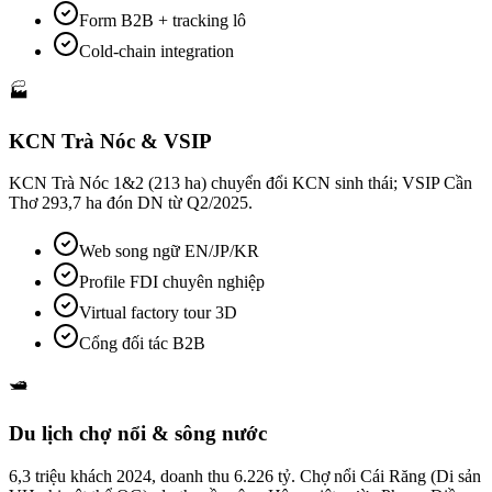
Form B2B + tracking lô
Cold-chain integration
🏭
KCN Trà Nóc & VSIP
KCN Trà Nóc 1&2 (213 ha) chuyển đổi KCN sinh thái; VSIP Cần
Thơ 293,7 ha đón DN từ Q2/2025.
Web song ngữ EN/JP/KR
Profile FDI chuyên nghiệp
Virtual factory tour 3D
Cổng đối tác B2B
🛥️
Du lịch chợ nổi & sông nước
6,3 triệu khách 2024, doanh thu 6.226 tỷ. Chợ nổi Cái Răng (Di sản