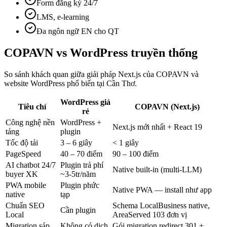
Form đăng ký 24/7
LMS, e-learning
Đa ngôn ngữ EN cho QT
COPAVN vs
WordPress truyền thống
So sánh khách quan giữa giải pháp Next.js của COPAVN và
website WordPress phổ biến tại
Cần Thơ
.
WordPress giá
Tiêu chí
COPAVN (Next.js)
rẻ
Công nghệ nền
WordPress +
Next.js mới nhất + React 19
tảng
plugin
Tốc độ tải
3 – 6 giây
< 1 giây
PageSpeed
40 – 70 điểm
90 – 100 điểm
AI chatbot 24/7
Plugin trả phí
Native built-in (multi-LLM)
buyer XK
~3-5tr/năm
PWA mobile
Plugin phức
Native PWA — install như app
native
tạp
Chuẩn SEO
Schema LocalBusiness native,
Cần plugin
Local
AreaServed 103 đơn vị
Migration sáp
Không có dịch
Gói migration redirect 301 +