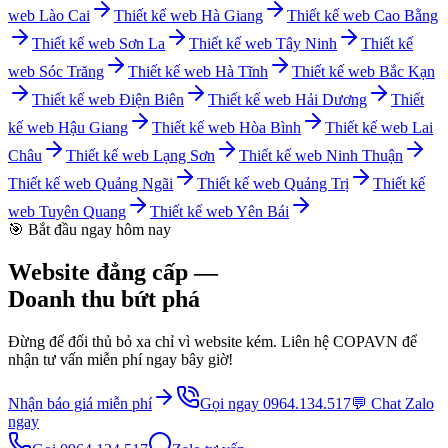
web
Lào Cai
Thiết kế web
Hà Giang
Thiết kế web
Cao Bằng
Thiết kế web
Sơn La
Thiết kế web
Tây Ninh
Thiết kế
web
Sóc Trăng
Thiết kế web
Hà Tĩnh
Thiết kế web
Bắc Kạn
Thiết kế web
Điện Biên
Thiết kế web
Hải Dương
Thiết
kế web
Hậu Giang
Thiết kế web
Hòa Bình
Thiết kế web
Lai
Châu
Thiết kế web
Lạng Sơn
Thiết kế web
Ninh Thuận
Thiết kế web
Quảng Ngãi
Thiết kế web
Quảng Trị
Thiết kế
web
Tuyên Quang
Thiết kế web
Yên Bái
🎯 Bắt đầu ngay hôm nay
Website đẳng cấp —
Doanh thu bứt phá
Đừng để đối thủ bỏ xa chỉ vì website kém. Liên hệ COPAVN để
nhận tư vấn miễn phí ngay bây giờ!
Nhận báo giá miễn phí
Gọi ngay 0964.134.517
💬 Chat Zalo
ngay