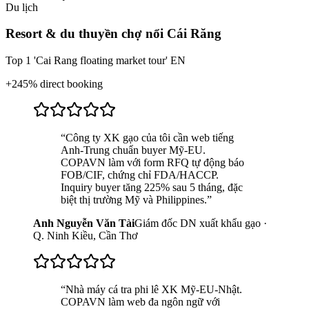
Du lịch
Resort & du thuyền chợ nổi Cái Răng
Top 1 'Cai Rang floating market tour' EN
+245% direct booking
“
Công ty XK gạo của tôi cần web tiếng
Anh-Trung chuẩn buyer Mỹ-EU.
COPAVN làm với form RFQ tự động báo
FOB/CIF, chứng chỉ FDA/HACCP.
Inquiry buyer tăng 225% sau 5 tháng, đặc
biệt thị trường Mỹ và Philippines.
”
Anh Nguyễn Văn Tài
Giám đốc DN xuất khẩu gạo ·
Q. Ninh Kiều, Cần Thơ
“
Nhà máy cá tra phi lê XK Mỹ-EU-Nhật.
COPAVN làm web đa ngôn ngữ với