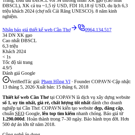
Trăng. Đầu tàu ĐBSCL với 34 thương nhân XK gạo (cao nhất
ĐBSCL), XK cá tra ~1,5 tỷ USD, FDI 10,18 tỷ USD, du lịch 6,3
triệu khách 2024 (chợ nổi Cái Răng UNESCO). 8 năm kinh
nghiệm.
Nhận báo giá thiết kế web
Cần Thơ
0964.134.517
34 DN XK gạo
Cao nhất ĐBSCL
6,3 triệu
Khách 2024
< 1s
Tốc độ tải trang
4.9/5
Đánh giá Google
Verified
Tác giả:
Phạm Hồng Vĩ
· Founder COPAVN
·
Cập nhật:
13 tháng 5, 2026
·
Xuất bản:
15 tháng 6, 2018
Thiết kế web
Cần Thơ
tại COPAVN là dịch vụ xây dựng website
số 1, uy tín nhất, giá rẻ, chất lượng tốt nhất
dành cho doanh
nghiệp tại
Cần Thơ
. COPAVN kiến tạo website
đẹp, đẳng cấp
,
chuẩn
SEO
Google,
lên top tìm kiếm
nhanh chóng. Báo giá từ
1.290.000đ
. Hoàn thành trong 7–30 ngày. Bảo hành trọn đời. Hơn
500 dự án lớn từ năm 2018.
Công nghệ áp dụng