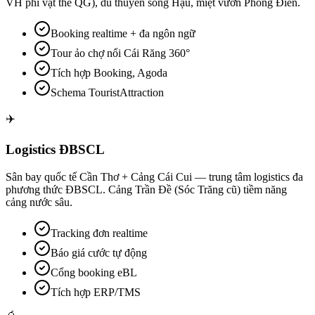
VH phi vật thể QG), du thuyền sông Hậu, miệt vườn Phong Điền.
Booking realtime + đa ngôn ngữ
Tour ảo chợ nổi Cái Răng 360°
Tích hợp Booking, Agoda
Schema TouristAttraction
✈️
Logistics ĐBSCL
Sân bay quốc tế Cần Thơ + Cảng Cái Cui — trung tâm logistics đa
phương thức ĐBSCL. Cảng Trần Đề (Sóc Trăng cũ) tiềm năng
cảng nước sâu.
Tracking đơn realtime
Báo giá cước tự động
Cổng booking eBL
Tích hợp ERP/TMS