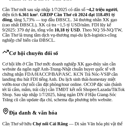
Cần Thơ mới sau sáp nhập 1/7/2025 có dân số
~4,2 triệu người
,
diện tích
6.361 km²
.
GRDP Cần Thơ cũ 2024 đạt 118.491 tỷ
đồng
, tăng 5,73% — top đầu ĐBSCL. 34 thương nhân XK gạo
(cao nhất ĐBSCL), XK cá tra ~1,5 tỷ USD/năm. FDI lũy kế
9/2025: 379 dự án, tổng vốn
10,18 tỷ USD
. Theo NQ 59-NQ/TW,
Cần Thơ là trung tâm dịch vụ-thương mại-du lịch-logistics-công
nghiệp chế biến của ĐBSCL.
Cơ hội chuyển đổi số
Cơ hội lớn ở Cần Thơ mới: doanh nghiệp XK gạo-thủy sản cần
website đa ngôn ngữ Anh-Trung-Nhật chuẩn buyer quốc tế với
chứng nhận FDA/HACCP/BAP/ASC. KCN Trà Nóc-VSIP cần
landing thu hút FDI tiếng Anh. Du lịch sinh thái-homestay miệt
vườn-tour chợ nổi cần đặt phòng/tour online. OCOP đặc sản (bánh
tét lá cẩm, mắm, trái cây) cần TMĐT kết nối Shopee/Lazada/TikTok
Shop. Sau sáp nhập 1/7/2025, hàng ngàn DN ở Hậu Giang-Sóc
Trăng cũ cần update địa chỉ, schema địa phương trên website.
Địa danh & văn hóa
Cần Thơ sở hữu
Chợ nổi Cái Răng
— Di sản Văn hóa phi vật thể