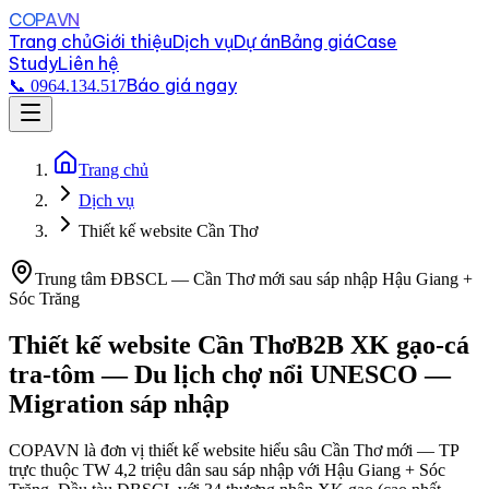
COPAVN
Trang chủ
Giới thiệu
Dịch vụ
Dự án
Bảng giá
Case
Study
Liên hệ
Báo giá ngay
📞 0964.134.517
Trang chủ
Dịch vụ
Thiết kế website Cần Thơ
Trung tâm ĐBSCL — Cần Thơ mới sau sáp nhập Hậu Giang +
Sóc Trăng
Thiết kế website
Cần Thơ
B2B XK gạo-cá
tra-tôm — Du lịch chợ nổi UNESCO —
Migration sáp nhập
COPAVN là đơn vị thiết kế website hiểu sâu Cần Thơ mới — TP
trực thuộc TW 4,2 triệu dân sau sáp nhập với Hậu Giang + Sóc