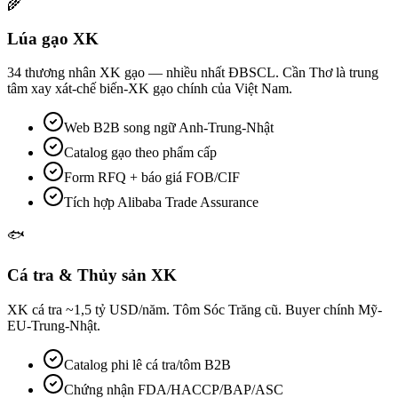
🌾
Lúa gạo XK
34 thương nhân XK gạo — nhiều nhất ĐBSCL. Cần Thơ là trung
tâm xay xát-chế biến-XK gạo chính của Việt Nam.
Web B2B song ngữ Anh-Trung-Nhật
Catalog gạo theo phẩm cấp
Form RFQ + báo giá FOB/CIF
Tích hợp Alibaba Trade Assurance
🐟
Cá tra & Thủy sản XK
XK cá tra ~1,5 tỷ USD/năm. Tôm Sóc Trăng cũ. Buyer chính Mỹ-
EU-Trung-Nhật.
Catalog phi lê cá tra/tôm B2B
Chứng nhận FDA/HACCP/BAP/ASC