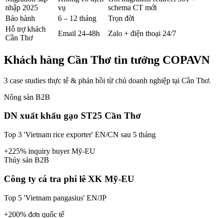
nhập 2025
vụ
schema CT mới
Bảo hành
6 – 12 tháng
Trọn đời
Hỗ trợ khách
Email 24-48h
Zalo + điện thoại 24/7
Cần Thơ
Khách hàng
Cần Thơ
tin tưởng COPAVN
3 case studies thực tế & phản hồi từ chủ doanh nghiệp tại
Cần Thơ
.
Nông sản B2B
DN xuất khẩu gạo ST25 Cần Thơ
Top 3 'Vietnam rice exporter' EN/CN sau 5 tháng
+225% inquiry buyer Mỹ-EU
Thủy sản B2B
Công ty cá tra phi lê XK Mỹ-EU
Top 5 'Vietnam pangasius' EN/JP
+200% đơn quốc tế