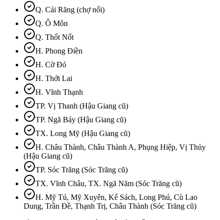
Q. Cái Răng (chợ nổi)
Q. Ô Môn
Q. Thốt Nốt
H. Phong Điền
H. Cờ Đỏ
H. Thới Lai
H. Vĩnh Thạnh
TP. Vị Thanh (Hậu Giang cũ)
TP. Ngã Bảy (Hậu Giang cũ)
TX. Long Mỹ (Hậu Giang cũ)
H. Châu Thành, Châu Thành A, Phụng Hiệp, Vị Thủy
(Hậu Giang cũ)
TP. Sóc Trăng (Sóc Trăng cũ)
TX. Vĩnh Châu, TX. Ngã Năm (Sóc Trăng cũ)
H. Mỹ Tú, Mỹ Xuyên, Kế Sách, Long Phú, Cù Lao
Dung, Trần Đề, Thạnh Trị, Châu Thành (Sóc Trăng cũ)