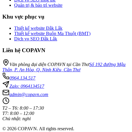
Quản trị & bảo trì website
Khu vực phục vụ
Thiết kế website Đắk Lắk
Thiết kế website Buôn Ma Thuột (BMT)
Dịch vụ SEO Đắk Lắk
Liên hệ COPAVN
Văn phòng đại diện COPAVN tại Cần Thơ
Số 192 đường Mậu
Thân, P. An Hòa, Q. Ninh Kiều, Cần Thơ
0964.134.517
Zalo: 0964134517
admin@copavn.com
T2 – T6: 8:00 – 17:30
T7: 8:00 – 12:00
Chủ nhật: nghỉ
© 2026 COPAVN. All rights reserved.