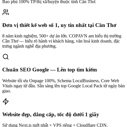
Bao phủ 100% TP/thị xã/huyện thuộc tỉnh
Cần Thơ
.
Đơn vị thiết kế web số 1, uy tín nhất tại Cần Thơ
8 năm kinh nghiệm, 500+ dự án lớn. COPAVN am hiểu thị trường
Cần Thơ — hiểu rõ hành vi khách hàng, văn hoá kinh doanh, đặc
trưng ngành nghề địa phương.
Chuẩn SEO Google — Lên top tìm kiếm
Website tối ưu Onpage 100%, Schema LocalBusiness, Core Web
Vitals ngay từ đầu. Sẵn sàng lên top Google Local Pack từ ngày bàn
giao.
Website đẹp, đẳng cấp, tốc độ dưới 1 giây
Sử dụng Next.js mới nhất + VPS riêng + Cloudflare CDN.