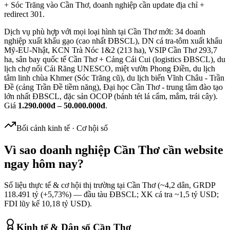
+ Sóc Trăng vào Cần Thơ, doanh nghiệp cần update địa chỉ +
redirect 301.
Dịch vụ phù hợp với mọi loại hình tại Cần Thơ mới: 34 doanh
nghiệp xuất khẩu gạo (cao nhất ĐBSCL), DN cá tra-tôm xuất khẩu
Mỹ-EU-Nhật, KCN Trà Nóc 1&2 (213 ha), VSIP Cần Thơ 293,7
ha, sân bay quốc tế Cần Thơ + Cảng Cái Cui (logistics ĐBSCL), du
lịch chợ nổi Cái Răng UNESCO, miệt vườn Phong Điền, du lịch
tâm linh chùa Khmer (Sóc Trăng cũ), du lịch biển Vĩnh Châu - Trần
Đề (cảng Trần Đề tiềm năng), Đại học Cần Thơ - trung tâm đào tạo
lớn nhất ĐBSCL, đặc sản OCOP (bánh tét lá cẩm, mắm, trái cây).
Giá
1.290.000đ – 50.000.000đ
.
Bối cảnh kinh tế · Cơ hội số
Vì sao doanh nghiệp
Cần Thơ
cần website
ngay hôm nay?
Số liệu thực tế & cơ hội thị trường tại
Cần Thơ
(
~4,2
dân, GRDP
118.491 tỷ (+5,73%) — đầu tàu ĐBSCL; XK cá tra ~1,5 tỷ USD;
FDI lũy kế 10,18 tỷ USD
).
Kinh tế & Dân số
Cần Thơ