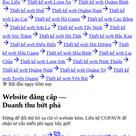
Bạc Liêu
Thiết kế web
Long An
Thiết kế web
Quảng Bình
Thiết kế web
Huế
Thiết kế web
Quảng Nam
Thiết kế
web
Lào Cai
Thiết kế web
Hà Giang
Thiết kế web
Cao Bằng
Thiết kế web
Sơn La
Thiết kế web
Tây Ninh
Thiết kế
web
Sóc Trăng
Thiết kế web
Hà Tĩnh
Thiết kế web
Bắc Kạn
Thiết kế web
Điện Biên
Thiết kế web
Hải Dương
Thiết
kế web
Hậu Giang
Thiết kế web
Hòa Bình
Thiết kế web
Lai
Châu
Thiết kế web
Lạng Sơn
Thiết kế web
Ninh Thuận
Thiết kế web
Quảng Ngãi
Thiết kế web
Quảng Trị
Thiết kế
web
Tuyên Quang
Thiết kế web
Yên Bái
🎯 Bắt đầu ngay hôm nay
Website đẳng cấp —
Doanh thu bứt phá
Đừng để đối thủ bỏ xa chỉ vì website kém. Liên hệ COPAVN để
nhận tư vấn miễn phí ngay bây giờ!