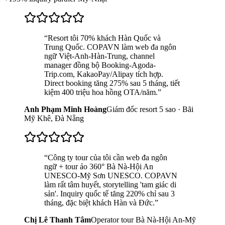
“
Resort tôi 70% khách Hàn Quốc và
Trung Quốc. COPAVN làm web đa ngôn
ngữ Việt-Anh-Hàn-Trung, channel
manager đồng bộ Booking-Agoda-
Trip.com, KakaoPay/Alipay tích hợp.
Direct booking tăng 275% sau 5 tháng, tiết
kiệm 400 triệu hoa hồng OTA/năm.
”
Anh Phạm Minh Hoàng
Giám đốc resort 5 sao · Bãi
Mỹ Khê, Đà Nẵng
“
Công ty tour của tôi cần web đa ngôn
ngữ + tour ảo 360° Bà Nà-Hội An
UNESCO-Mỹ Sơn UNESCO. COPAVN
làm rất tâm huyết, storytelling 'tam giác di
sản'. Inquiry quốc tế tăng 220% chỉ sau 3
tháng, đặc biệt khách Hàn và Đức.
”
Chị Lê Thanh Tâm
Operator tour Bà Nà-Hội An-Mỹ