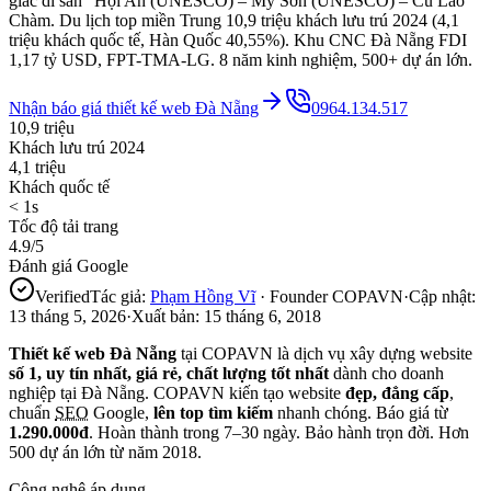
giác di sản" Hội An (UNESCO) – Mỹ Sơn (UNESCO) – Cù Lao
Chàm. Du lịch top miền Trung 10,9 triệu khách lưu trú 2024 (4,1
triệu khách quốc tế, Hàn Quốc 40,55%). Khu CNC Đà Nẵng FDI
1,17 tỷ USD, FPT-TMA-LG. 8 năm kinh nghiệm, 500+ dự án lớn.
Nhận báo giá thiết kế web
Đà Nẵng
0964.134.517
10,9 triệu
Khách lưu trú 2024
4,1 triệu
Khách quốc tế
< 1s
Tốc độ tải trang
4.9/5
Đánh giá Google
Verified
Tác giả:
Phạm Hồng Vĩ
· Founder COPAVN
·
Cập nhật:
13 tháng 5, 2026
·
Xuất bản:
15 tháng 6, 2018
Thiết kế web
Đà Nẵng
tại COPAVN là dịch vụ xây dựng website
số 1, uy tín nhất, giá rẻ, chất lượng tốt nhất
dành cho doanh
nghiệp tại
Đà Nẵng
. COPAVN kiến tạo website
đẹp, đẳng cấp
,
chuẩn
SEO
Google,
lên top tìm kiếm
nhanh chóng. Báo giá từ
1.290.000đ
. Hoàn thành trong 7–30 ngày. Bảo hành trọn đời. Hơn
500 dự án lớn từ năm 2018.
Công nghệ áp dụng