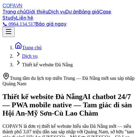
COPAVN
Trang chủ
Giới thiệu
Dịch vụ
Dự án
Bảng giá
Case
Study
Liên hệ
Báo giá ngay
📞 0964.134.517
Trang chủ
Dịch vụ
Thiết kế website Đà Nẵng
Trung tâm du lịch top miền Trung — Đà Nẵng mới sau sáp nhập
Quảng Nam
Thiết kế website
Đà Nẵng
AI chatbot 24/7
— PWA mobile native — Tam giác di sản
Hội An-Mỹ Sơn-Cù Lao Chàm
COPAVN là đơn vị thiết kế website hiểu sâu Đà Nẵng mới — siêu
thành phố 3,07 triệu dân sau sáp nhập với Quảng Nam, sở hữu "tam