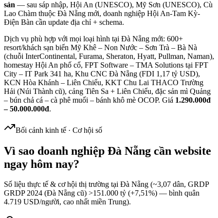
sản
— sau sáp nhập, Hội An (UNESCO), Mỹ Sơn (UNESCO), Cù
Lao Chàm thuộc Đà Nẵng mới, doanh nghiệp Hội An-Tam Kỳ-
Điện Bàn cần update địa chỉ + schema.
Dịch vụ phù hợp với mọi loại hình tại Đà Nẵng mới: 600+
resort/khách sạn biển Mỹ Khê – Non Nước – Sơn Trà – Bà Nà
(chuỗi InterContinental, Furama, Sheraton, Hyatt, Pullman, Naman),
homestay Hội An phố cổ, FPT Software – TMA Solutions tại FPT
City – IT Park 341 ha, Khu CNC Đà Nẵng (FDI 1,17 tỷ USD),
KCN Hòa Khánh – Liên Chiểu, KKT Chu Lai THACO Trường
Hải (Núi Thành cũ), cảng Tiên Sa + Liên Chiểu, đặc sản mì Quảng
– bún chả cá – cà phê muối – bánh khô mè OCOP. Giá
1.290.000đ
– 50.000.000đ
.
Bối cảnh kinh tế · Cơ hội số
Vì sao doanh nghiệp
Đà Nẵng
cần website
ngay hôm nay?
Số liệu thực tế & cơ hội thị trường tại
Đà Nẵng
(
~3,07
dân, GRDP
GRDP 2024 (Đà Nẵng cũ) >151.000 tỷ (+7,51%) — bình quân
4.719 USD/người, cao nhất miền Trung
).