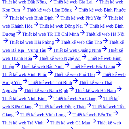
Thiết kế web
Đắk Nông
Thiết kế web
Gia Lai
Thiết kế web
Kon Tum
Thiết kế web
Lâm Đồng
Thiết kế web
Bình Phước
Thiết kế web
Bình Định
Thiết kế web
Phú Yên
Thiết kế
web
Khánh Hòa
Thiết kế web
Đồng Nai
Thiết kế web
Bình
Dương
Thiết kế web
TP. Hồ Chí Minh
Thiết kế web
Hà Nội
Thiết kế web
Hải Phòng
Thiết kế web
Cần Thơ
Thiết kế
web
Bà Rịa - Vũng Tàu
Thiết kế web
Quảng Ninh
Thiết kế
web
Thanh Hóa
Thiết kế web
Nghệ An
Thiết kế web
Bình
Thuận
Thiết kế web
Bắc Ninh
Thiết kế web
Bắc Giang
Thiết kế web
Vĩnh Phúc
Thiết kế web
Phú Thọ
Thiết kế web
Hưng Yên
Thiết kế web
Thái Bình
Thiết kế web
Thái
Nguyên
Thiết kế web
Nam Định
Thiết kế web
Hà Nam
Thiết kế web
Ninh Bình
Thiết kế web
An Giang
Thiết kế
web
Kiên Giang
Thiết kế web
Đồng Tháp
Thiết kế web
Tiền
Giang
Thiết kế web
Vĩnh Long
Thiết kế web
Bến Tre
Thiết kế web
Trà Vinh
Thiết kế web
Cà Mau
Thiết kế web