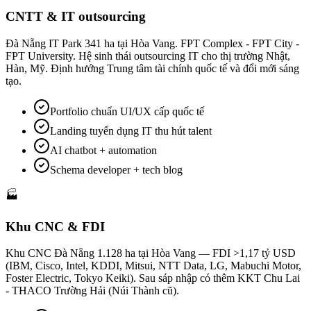
CNTT & IT outsourcing
Đà Nẵng IT Park 341 ha tại Hòa Vang. FPT Complex - FPT City -
FPT University. Hệ sinh thái outsourcing IT cho thị trường Nhật,
Hàn, Mỹ. Định hướng Trung tâm tài chính quốc tế và đổi mới sáng
tạo.
Portfolio chuẩn UI/UX cấp quốc tế
Landing tuyển dụng IT thu hút talent
AI chatbot + automation
Schema developer + tech blog
🏭
Khu CNC & FDI
Khu CNC Đà Nẵng 1.128 ha tại Hòa Vang — FDI >1,17 tỷ USD
(IBM, Cisco, Intel, KDDI, Mitsui, NTT Data, LG, Mabuchi Motor,
Foster Electric, Tokyo Keiki). Sau sáp nhập có thêm KKT Chu Lai
- THACO Trường Hải (Núi Thành cũ).