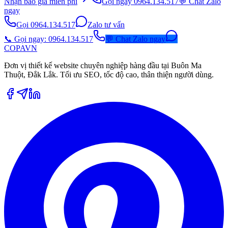
Nhận báo giá miễn phí
Gọi ngay 0964.134.517
💬 Chat Zalo
ngay
Gọi 0964.134.517
Zalo tư vấn
📞 Gọi ngay: 0964.134.517
💬 Chat Zalo ngay
COPA
VN
Đơn vị thiết kế website chuyên nghiệp hàng đầu tại Buôn Ma
Thuột, Đắk Lắk. Tối ưu SEO, tốc độ cao, thân thiện người dùng.