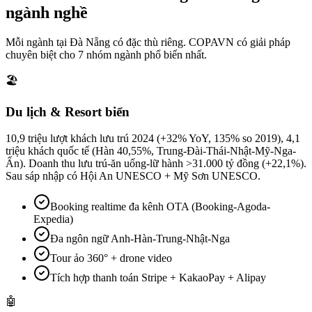
ngành nghề
Mỗi ngành tại
Đà Nẵng
có đặc thù riêng. COPAVN có giải pháp
chuyên biệt cho
7
nhóm ngành phổ biến nhất.
🏖️
Du lịch & Resort biển
10,9 triệu lượt khách lưu trú 2024 (+32% YoY, 135% so 2019), 4,1
triệu khách quốc tế (Hàn 40,55%, Trung-Đài-Thái-Nhật-Mỹ-Nga-
Ấn). Doanh thu lưu trú-ăn uống-lữ hành >31.000 tỷ đồng (+22,1%).
Sau sáp nhập có Hội An UNESCO + Mỹ Sơn UNESCO.
Booking realtime đa kênh OTA (Booking-Agoda-
Expedia)
Đa ngôn ngữ Anh-Hàn-Trung-Nhật-Nga
Tour ảo 360° + drone video
Tích hợp thanh toán Stripe + KakaoPay + Alipay
🤖