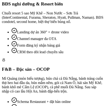
BĐS nghỉ dưỡng & Resort biển
Chuỗi resort 5 sao Mỹ Khê – Non Nước – Sơn Trà
(InterContinental, Furama, Sheraton, Hyatt, Pullman, Naman). BĐS
condotel, second home, biệt thự biển bùng nổ.
Landing dự án 360° + drone video
Channel manager đa OTA
Form đăng ký nhận bảng giá
CRM theo dõi lead chuyên sâu
🍜
F&B – Đặc sản – OCOP
Mì Quảng (món biểu tượng), bún chả cá Đà Nẵng, bánh tráng cuốn
thịt heo hai đầu da, bún mắm nêm, gỏi cá Nam Ô, hải sản Mỹ Khê,
bánh khô mè Cẩm Lệ (OCOP), cà phê muối Đà Nẵng. Sau sáp
nhập có cao lầu Hội An, bánh đập-hến trộn.
Schema Restaurant + đặt bàn online