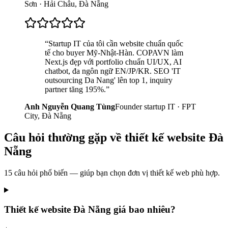
Sơn · Hải Châu, Đà Nẵng
“
Startup IT của tôi cần website chuẩn quốc
tế cho buyer Mỹ-Nhật-Hàn. COPAVN làm
Next.js đẹp với portfolio chuẩn UI/UX, AI
chatbot, đa ngôn ngữ EN/JP/KR. SEO 'IT
outsourcing Da Nang' lên top 1, inquiry
partner tăng 195%.
”
Anh Nguyễn Quang Tùng
Founder startup IT · FPT
City, Đà Nẵng
Câu hỏi thường gặp về
thiết kế website
Đà
Nẵng
15
câu hỏi phổ biến — giúp bạn chọn đơn vị thiết kế web phù hợp.
Thiết kế website Đà Nẵng giá bao nhiêu?