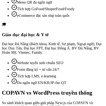
Menu QR đa ngôn ngữ
Tích hợp GoFood/ShopeeFood/Foody
eCommerce đặc sản ship toàn quốc
🎓
Giáo dục đại học & Y tế
Đại học Đà Nẵng (Bách khoa, Kinh tế, Sư phạm, Ngoại ngữ), Đại
học Duy Tân, Đại học FPT, Đại học Đông Á. BV Đà Nẵng, BV
Hoàn Mỹ, Vinmec, Family.
Website tuyển sinh chuẩn SEO
Form đăng ký + tư vấn 24/7
Tích hợp LMS, e-learning
Đa ngôn ngữ EN/KR/JP cho QT
COPAVN vs
WordPress truyền thống
So sánh khách quan giữa giải pháp Next.js của COPAVN và