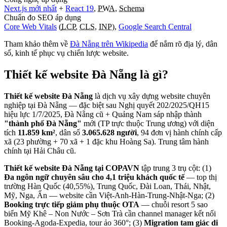
Next.js mới nhất
+
React 19
,
PWA
,
Schema
Chuẩn đo SEO áp dụng
Core Web Vitals
(
LCP
,
CLS
,
INP
),
Google Search Central
Tham khảo thêm về
Đà Nẵng
trên Wikipedia
để nắm rõ địa lý, dân
số, kinh tế phục vụ chiến lược website.
Thiết kế website
Đà Nẵng
là gì?
Thiết kế website Đà Nẵng
là dịch vụ xây dựng website chuyên
nghiệp tại Đà Nẵng — đặc biệt sau Nghị quyết 202/2025/QH15
hiệu lực 1/7/2025, Đà Nẵng cũ + Quảng Nam sáp nhập thành
"thành phố Đà Nẵng"
mới (TP trực thuộc Trung ương) với diện
tích
11.859 km²
, dân số
3.065.628 người
, 94 đơn vị hành chính cấp
xã (23 phường + 70 xã + 1 đặc khu Hoàng Sa). Trung tâm hành
chính tại Hải Châu cũ.
Thiết kế website Đà Nẵng tại COPAVN
tập trung 3 trụ cột: (1)
Đa ngôn ngữ chuyên sâu cho 4,1 triệu khách quốc tế
— top thị
trường Hàn Quốc (40,55%), Trung Quốc, Đài Loan, Thái, Nhật,
Mỹ, Nga, Ấn — website cần Việt-Anh-Hàn-Trung-Nhật-Nga; (2)
Booking trực tiếp giảm phụ thuộc OTA
— chuỗi resort 5 sao
biển Mỹ Khê – Non Nước – Sơn Trà cần channel manager kết nối
Booking-Agoda-Expedia, tour ảo 360°; (3)
Migration tam giác di