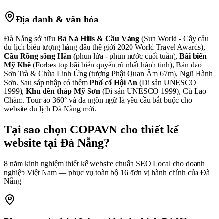
Địa danh & văn hóa
Đà Nẵng sở hữu
Bà Nà Hills & Cầu Vàng
(Sun World - Cây cầu
du lịch biểu tượng hàng đầu thế giới 2020 World Travel Awards),
Cầu Rồng sông Hàn
(phun lửa - phun nước cuối tuần),
Bãi biển
Mỹ Khê
(Forbes top bãi biển quyến rũ nhất hành tinh), Bán đảo
Sơn Trà & Chùa Linh Ứng (tượng Phật Quan Âm 67m), Ngũ Hành
Sơn. Sau sáp nhập có thêm
Phố cổ Hội An
(Di sản UNESCO
1999),
Khu đền tháp Mỹ Sơn
(Di sản UNESCO 1999), Cù Lao
Chàm. Tour ảo 360° và đa ngôn ngữ là yêu cầu bắt buộc cho
website du lịch Đà Nẵng mới.
Tại sao chọn COPAVN cho
thiết kế
website tại
Đà Nẵng
?
8 năm kinh nghiệm thiết kế website chuẩn SEO Local cho doanh
nghiệp Việt Nam — phục vụ toàn bộ
16
đơn vị hành chính của
Đà
Nẵng
.