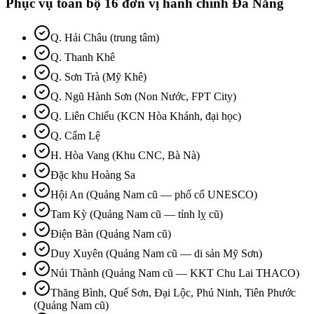
Phục vụ toàn bộ
16
đơn vị hành chính
Đà Nẵng
Q. Hải Châu (trung tâm)
Q. Thanh Khê
Q. Sơn Trà (Mỹ Khê)
Q. Ngũ Hành Sơn (Non Nước, FPT City)
Q. Liên Chiểu (KCN Hòa Khánh, đại học)
Q. Cẩm Lệ
H. Hòa Vang (Khu CNC, Bà Nà)
Đặc khu Hoàng Sa
Hội An (Quảng Nam cũ — phố cổ UNESCO)
Tam Kỳ (Quảng Nam cũ — tỉnh lỵ cũ)
Điện Bàn (Quảng Nam cũ)
Duy Xuyên (Quảng Nam cũ — di sản Mỹ Sơn)
Núi Thành (Quảng Nam cũ — KKT Chu Lai THACO)
Thăng Bình, Quế Sơn, Đại Lộc, Phú Ninh, Tiên Phước
(Quảng Nam cũ)