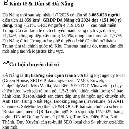
Kinh tế & Dân số
Đà Nẵng
Đà Nẵng mới sau sáp nhập 1/7/2025 có dân số
3.065.628 người
,
diện tích
11.859 km²
.
GRDP Đà Nẵng cũ 2024 đạt >151.000 tỷ
đồng
, tăng 7,51%, GRDP/người 4.719 USD — cao nhất miền
Trung. Cơ cấu kinh tế dịch chuyển mạnh sang dịch vụ: dịch vụ
71,14%, công nghiệp-xây dựng 18,5%, nông lâm thủy sản 1,77%.
Đà Nẵng được Trung ương phê duyệt cơ chế đặc thù trở thành
Trung tâm tài chính quốc tế, Khu Thương mại tự do, trung tâm đổi
mới sáng tạo và logistics khu vực.
Cơ hội chuyển đổi số
Đà Nẵng là
thị trường siêu cạnh tranh
với hàng loạt agency local
(Green House, SEOViP, danangweb.vn, VMO, Enweb,
ChipChipWeb, MyxMedia, Web360, SEOTCT, Vinaweb...) chạy
chiến lược 'web giá rẻ trọn gói 1,5-3 triệu' khiến chất lượng và bảo
hành kém. Resort/khách sạn chưa đáp ứng đa ngôn ngữ chuyên sâu
Anh-Hàn-Trung-Nhật-Nga. Booking engine (TravelLine, STAAH,
Channex, SiteMinder) thiếu. F&B-OCOP-hải sản chưa có schema
'Restaurant', menu QR đa ngôn ngữ. Sau sáp nhập 1/7/2025, hàng
nghìn DN từ Quảng Nam cũ (Hội An, Tam Kỳ, Điện Bàn, Núi
Thành, Duy Xuyên) cần re-build SEO local cho 94 phường/xã/đặc
khu mới.