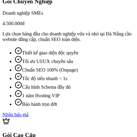
Gói Chuyên Nghiệp
Doanh nghiệp SMEs
4.500.000đ
Lựa chọn hàng đầu cho doanh nghiệp vừa và nhỏ tại Đà Nẵng cần
website đẳng cấp, chuẩn SEO toàn diện.
Thiết kế giao diện độc quyền
Tối ưu UI/UX chuyên sâu
Chuẩn SEO 100% (Onpage)
Tốc độ siêu nhanh < 1s
Cấu hình Schema đầy đủ
1 năm Hosting VIP
Bảo hành trọn đời
Nhận báo giá
Gói Cao Cấp