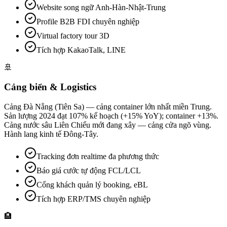
Website song ngữ Anh-Hàn-Nhật-Trung
Profile B2B FDI chuyên nghiệp
Virtual factory tour 3D
Tích hợp KakaoTalk, LINE
🚢
Cảng biển & Logistics
Cảng Đà Nẵng (Tiên Sa) — cảng container lớn nhất miền Trung.
Sản lượng 2024 đạt 107% kế hoạch (+15% YoY); container +13%.
Cảng nước sâu Liên Chiểu mới đang xây — cảng cửa ngõ vùng.
Hành lang kinh tế Đông-Tây.
Tracking đơn realtime đa phương thức
Báo giá cước tự động FCL/LCL
Cổng khách quản lý booking, eBL
Tích hợp ERP/TMS chuyên nghiệp
🏨