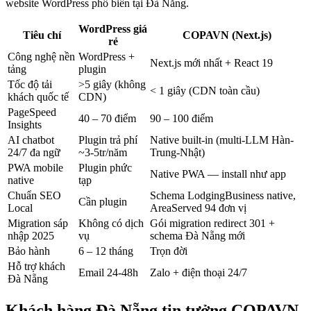
website WordPress phổ biến tại
Đà Nẵng
.
WordPress giá
Tiêu chí
COPAVN (Next.js)
rẻ
Công nghệ nền
WordPress +
Next.js mới nhất + React 19
tảng
plugin
Tốc độ tải
>5 giây (không
< 1 giây (CDN toàn cầu)
khách quốc tế
CDN)
PageSpeed
40 – 70 điểm
90 – 100 điểm
Insights
AI chatbot
Plugin trả phí
Native built-in (multi-LLM Hàn-
24/7 đa ngữ
~3-5tr/năm
Trung-Nhật)
PWA mobile
Plugin phức
Native PWA — install như app
native
tạp
Chuẩn SEO
Schema LodgingBusiness native,
Cần plugin
Local
AreaServed 94 đơn vị
Migration sáp
Không có dịch
Gói migration redirect 301 +
nhập 2025
vụ
schema Đà Nẵng mới
Bảo hành
6 – 12 tháng
Trọn đời
Hỗ trợ khách
Email 24-48h
Zalo + điện thoại 24/7
Đà Nẵng
Khách hàng
Đà Nẵng
tin tưởng COPAVN