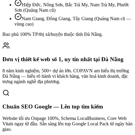
Hiệp Đức, Nông Sơn, Bắc Trà My, Nam Trà My, Phước
Sơn (Quảng Nam cũ)
Nam Giang, Đông Giang, Tây Giang (Quảng Nam cũ —
vùng cao)
Bao phủ 100% TP/thị xã/huyện thuộc tỉnh
Đà Nẵng
.
Đơn vị thiết kế web số 1, uy tín nhất tại Đà Nẵng
8 năm kinh nghiệm, 500+ dự án lớn. COPAVN am hiểu thị trường
Đà Nẵng — hiểu rõ hành vi khách hàng, văn hoá kinh doanh, đặc
trưng ngành nghề địa phương.
Chuẩn SEO Google — Lên top tìm kiếm
Website tối ưu Onpage 100%, Schema LocalBusiness, Core Web
Vitals ngay từ đầu. Sẵn sàng lên top Google Local Pack từ ngày bàn
giao.